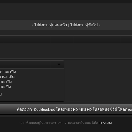
«
ไปยังกระทู้ก่อนหน้า
|
ไปยังกระทู้ทัดไป
»
ถานะ
เปิด
ถานะ
เปิด
านะ
เปิด
านะ
ปิด
บ
ติดต่อเรา
Duckload.net โหลดหนัง HD MiNi HD โหลดหนัง ซีรีย์ โหลด g
เวลาทั้งหมดอยู่ในเขตเวลา GMT +7. และเวลาในขณะนี้คือ
01:58 AM
.