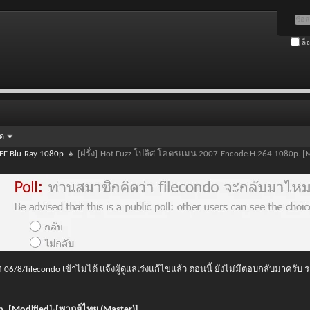
ล็
ัด
EF Blu-Ray 1080p
[ฝรั่ง]-Hot Fuzz โปลิศ โคตรแมน 2007-Encode.H.264.1080p. [M
 06/8/filecondo เข้าไม่ได้ แจ้งผู้ดูแลเร่งแก้ไขแล้ว ตอนนี้ ยังไม่มีตอบกลับมาครับ
. [Modified]-[พากย์ไทย (Master)]