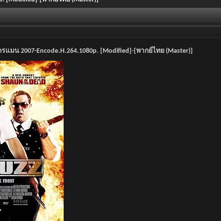
คตรแมน 2007-Encode.H.264.1080p. [Modified]-[พากย์ไทย (Master)]