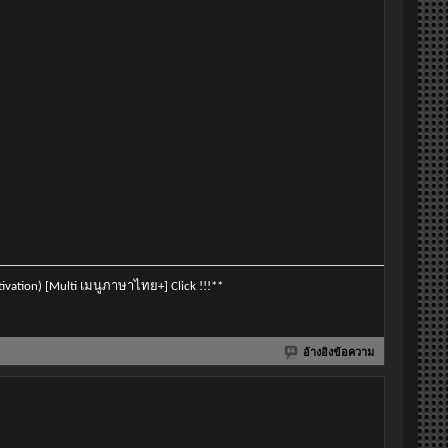
vation) [Multi เมนูภาษาไทย+] Click !!!**
อ้างอิงข้อความ