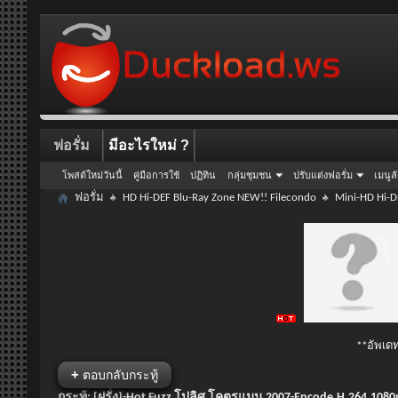
ฟอรั่ม
มีอะไรใหม่ ?
โพสต์ใหม่วันนี้
คู่มือการใช้
ปฏิทิน
กลุ่มชุมชน
ปรับแต่งฟอรั่ม
เมนูล
ฟอรั่ม
HD Hi-DEF Blu-Ray Zone NEW!! Filecondo
Mini-HD Hi-D
**อัพเดท
+
ตอบกลับกระทู้
กระทู้:
[ฝรั่ง]-Hot Fuzz โปลิศ โคตรแมน 2007-Encode.H.264.1080p