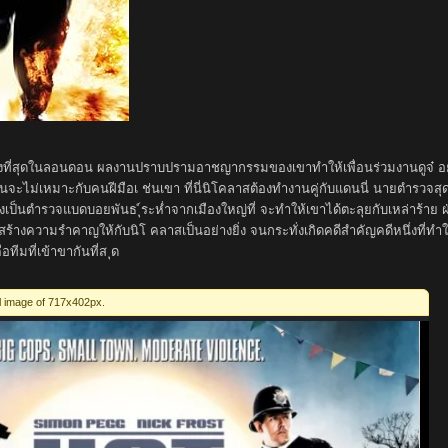
จ๋งที่สุดในลอนดอน ผลงานปราบปรามอาชญากรรมของเขาทำให้เพื่อนร่วมงานดูจ๋ อย
จะไม่เหมาะกับคนฝีมือเ ช่นเขา ที่นี่นิโคลาสต้องทำงานคู่กับแดนนี่ นายตำรวจสุดทึ่
องเป็นตำรวจแบดบอยพันธ ุ์ระห่ำจากเมืองใหญ่ที่ จะทำให้เขาได้ตะลุยกับเหล่าร้าย 
้างความรำคาญให้กับนิโ คลาสเป็นอย่างยิ่ง จนกระทั่งเกิดคดีสำคัญคดีหนึ่งที่ทำให้
ทีมที่เข้าขากันที่ส ุด