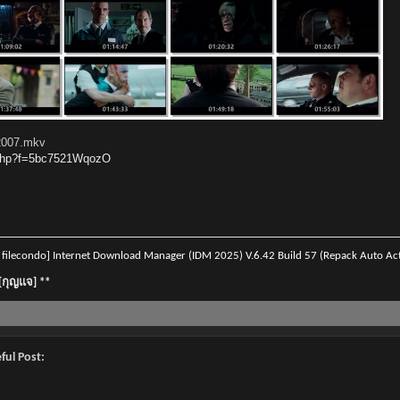
2007.mkv
l.php?f=5bc7521WqozO
lecondo] Internet Download Manager (IDM 2025) V.6.42 Build 57 (Repack Auto Acti
][กุญแจ] **
ful Post: