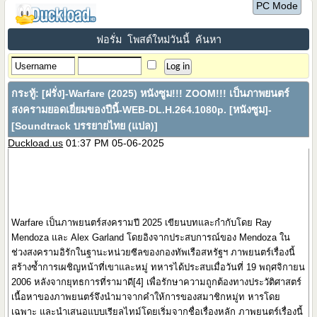
PC Mode
ฟอรั่ม
โพสต์ใหม่วันนี้
ค้นหา
กระทู้:
[ฝรั่ง]-Warfare (2025) หนังซูม!!! ZOOM!!! เป็นภาพยนตร์
สงครามยอดเยี่ยมของปีนี้-WEB-DL.H.264.1080p. [หนังซูม]-
[Soundtrack บรรยายไทย (แปล)]
Duckload.us
01:37 PM 05-06-2025
Warfare เป็นภาพยนตร์สงครามปี 2025 เขียนบทและกำกับโดย Ray
Mendoza และ Alex Garland โดยอิงจากประสบการณ์ของ Mendoza ใน
ช่วงสงครามอิรักในฐานะหน่วยซีลของกองทัพเรือสหรัฐฯ ภาพยนตร์เรื่องนี้
สร้างซ้ำการเผชิญหน้าที่เขาและหมู่ ทหารได้ประสบเมื่อวันที่ 19 พฤศจิกายน
2006 หลังจากยุทธการที่รามาดี[4] เพื่อรักษาความถูกต้องทางประวัติศาสตร์
เนื้อหาของภาพยนตร์จึงนำมาจากคำให้การของสมาชิกหมู่ท หารโดย
เฉพาะ และนำเสนอแบบเรียลไทม์โดยเริ่มจากชื่อเรื่องหลัก ภาพยนตร์เรื่องนี้