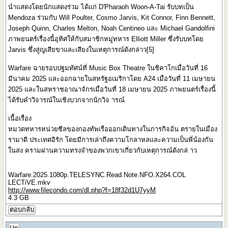
นำแสดงโดยนักแสดงร่วม ได้แก่ D'Pharaoh Woon-A-Tai รับบทเป็น
Mendoza ร่วมกับ Will Poulter, Cosmo Jarvis, Kit Connor, Finn Bennett,
Joseph Quinn, Charles Melton, Noah Centineo และ Michael Gandolfini
ภาพยนตร์เรื่องนี้อุทิศให้กับสมาชิกหมู่ทหาร Elliott Miller ซึ่งรับบทโดย
Jarvis ซึ่งสูญเสียขาและเสียงในเหตุการณ์ดังกล่าว[5]
Warfare ฉายรอบปฐมทัศน์ที่ Music Box Theatre ในชิคาโกเมื่อวันที่ 16
มีนาคม 2025 และออกฉายในสหรัฐอเมริกาโดย A24 เมื่อวันที่ 11 เมษายน
2025 และในสหราชอาณาจักรเมื่อวันที่ 18 เมษายน 2025 ภาพยนตร์เรื่องนี้
ได้รับคำวิจารณ์ในเชิงบวกจากนักวิจ ารณ์
เนื้อเรื่อง
หมวดทหารหน่วยซีลของกองทัพเรือออกเดินทางในภารกิจอัน ตรายในเมือง
รามาดี ประเทศอิรัก โดยมีการเล่าถึงความโกลาหลและความเป็นพี่น้องกัน
ในสง ครามผ่านความทรงจำของพวกเขาเกี่ยวกับเหตุการณ์ดังกล่ าว
Warfare.2025.1080p.TELESYNC.Read.Note.NFO.X264.COL
LECTiVE.mkv
http://www.filecondo.com/dl.php?f=18f32d1U7yyM
4.3 GB
ตอบกลับ