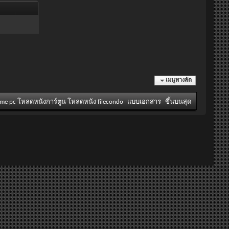
เมนูทางลัด
ame pc โหลดหนังการ์ตูน โหลดหนัง filecondo
แบบเอกสาร
ขึ้นบนสุด