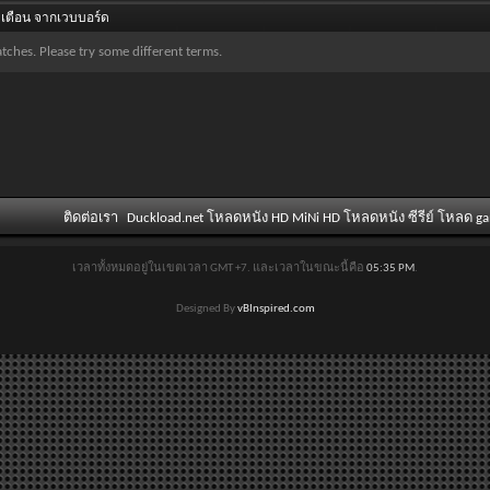
เตือน จากเวบบอร์ด
tches. Please try some different terms.
ติดต่อเรา
Duckload.net โหลดหนัง HD MiNi HD โหลดหนัง ซีรีย์ โหลด g
เวลาทั้งหมดอยู่ในเขตเวลา GMT +7. และเวลาในขณะนี้คือ
05:35 PM
.
Designed By
vBInspired.com