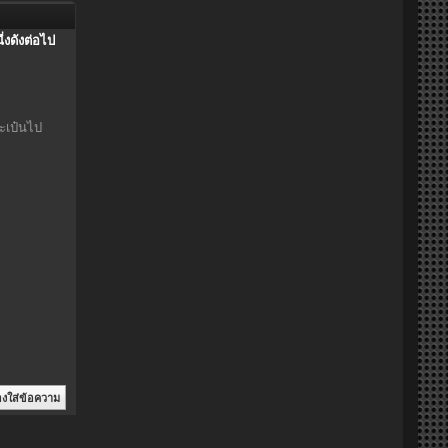
่งดังต่อไป
ะเป๋นไป