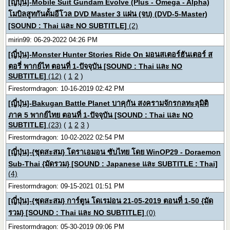
[ญี่ปุ่น]-Mobile Suit Gundam Evolve (Plus - Omega - Alpha)
โมบิลสูทกันดั้มอีโวล DVD Master 3 แผ่น (จบ) (DVD-5-Master)
[SOUND : Thai และ NO SUBTITLE]
(2)
mirin99: 06-29-2022 04:26 PM
[ญี่ปุ่น]-Monster Hunter Stories Ride On มอนสเตอร์ฮันเตอร์ ส
ตอรี่ พากย์ไท ตอนที่ 1-ปัจจุบัน [SOUND : Thai และ NO
SUBTITLE]
(12)
(
1
2
)
Firestormdragon: 10-16-2019 02:42 PM
[ญี่ปุ่น]-Bakugan Battle Planet บาคุกัน สงครามจักรกลทะลุมิติ
ภาค 5 พากย์ไทย ตอนที่ 1-ปัจจุบัน [SOUND : Thai และ NO
SUBTITLE]
(23)
(
1
2
3
)
Firestormdragon: 10-02-2022 02:54 PM
[ญี่ปุ่น]-{ชุดสะสม} โดราเอมอน ซับไทย โดย WinOP29 - Doraemon
Sub-Thai {มัดรวม} [SOUND : Japanese และ SUBTITLE : Thai]
(4)
Firestormdragon: 09-15-2021 01:51 PM
[ญี่ปุ่น]-{ชุดสะสม} การ์ตูน โดเรม่อน 21-05-2019 ตอนที่ 1-50 {มัด
รวม} [SOUND : Thai และ NO SUBTITLE]
(0)
Firestormdragon: 05-30-2019 09:06 PM