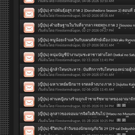
พากย์ไทย (มาใหม่ Saturday 4th April 2026 / Spring 2026) [
เริ่มต้นโดย
Firestormdragon
, 04-06-2026 10:10 AM
[ญี่ปุ่น]-สาปพันธุ์อสูร ภาค 2 (Dorohedoro Season 2) ตอนที
Wednesday 1st April 2026 / Spring 2026) [SOUND : Thai]
เริ่มต้นโดย
Firestormdragon
, 04-02-2026 08:56 AM
[ญี่ปุ่น]-คำอธิษฐานในวันที่จากลา FRIEREN ภาค 2 (Sousou no
Beyond Journey's End) ตอนที่ 1-10 พากย์ไทย (มาใหม่ Frida
เริ่มต้นโดย
Firestormdragon
, 02-27-2026 09:27 PM
2026) [SOUND : Thai]
[ญี่ปุ่น]-หนูน้อยเจ้าแคว้นกับแผนพิทักษ์เมือง (Okiraku Ryou
Easygoing Territory Defense by the Optimistic Lord) ตอนที่
เริ่มต้นโดย
Firestormdragon
, 02-27-2026 08:31 AM
2nd January 2026 / Winter 2026) [SOUND : Thai]
[ญี่ปุ่น]-หนุ่มบัญชีบ้างานกุมชะตาชาวต่างโลก (Isekai no Sata
Office Worker: The Other World's Books Depend on the Bean
เริ่มต้นโดย
Firestormdragon
, 02-11-2026 11:41 PM
ไทย (มาใหม่ Tuesday 6th January 2026 / Winter 2026) [SOU
[ญี่ปุ่น]-ผู้กล้าโทษประหาร : บันทึกการรับโทษของหน่วยผู้ก
ni Shosu : Choubatsu Yuusha 9004-tai Keimu Kiroku / Senten
เริ่มต้นโดย
Firestormdragon
, 02-09-2026 07:45 AM
พากย์ไทย (มาใหม่ Saturday 3rd January 2026 / Winter 2026
[ญี่ปุ่น]-มหาเวทย์ผนึกมาร จรดลล้างบาง ภาค 3 (Jujutsu Kais
/ JUJUTSU KAISEN Season 3 : The Culling Game Part 1) ตอนท
เริ่มต้นโดย
Firestormdragon
, 02-06-2026 11:45 AM
Friday 9th January 2026 / Winter 2026) [SOUND : Thai]
[ญี่ปุ่น]-ท่านหญิงนางร้ายถูกเจ้าชายรัชทายาทของอาณาจัก
Reijou wa Ringoku no Outaishi ni Dekiai sareru / The Villaine
1
2
เริ่มต้นโดย
Firestormdragon
, 02-05-2026 01:34 PM
the Neighbor Kingdom) ตอนที่ 1-12 พากย์ไทย (Sunday 11th
[ญี่ปุ่น]-ลูกสาวของจอมมารจิตใจดีเกินไป (Maou no Musume 
Demon King's Daughter Is Too Kind!!) ตอนที่ 1-12 พากย์ไทย
1
2
เริ่มต้นโดย
Firestormdragon
, 01-28-2026 10:25 PM
2026 / Winter 2026) [SOUND : Thai]
[ญี่ปุ่น]-ชีวิตประจำวันของนักผจญภัยวัย 29 (29-sai Dokush
Nichijou / An Adventurer’s Daily Grind at Age 29) ตอนที่ 1
1
2