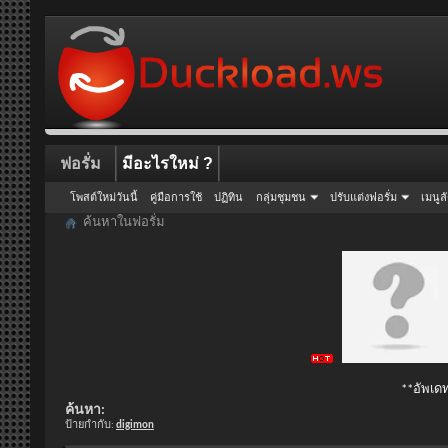
ฟอรั่ม
มีอะไรใหม่ ?
โพสต์ใหม่วันนี้
คู่มือการใช้
ปฏิทิน
กลุ่มชุมชน
ปรับแต่งฟอรั่ม
เมนูล
ค้นหาในฟอรั่ม
**อัพเดท
ค้นหา:
ป้ายกำกับ:
digimon