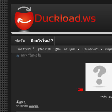
ฟอรั่ม
มีอะไรใหม่ ?
โพสต์ใหม่วันนี้
คู่มือการใช้
ปฏิทิน
กลุ่มชุมชน
ปรับแต่งฟอรั่ม
เมนูล
ค้นหาในฟอรั่ม
**อัพเดท
ค้นหา:
ป้ายกำกับ:
vampire