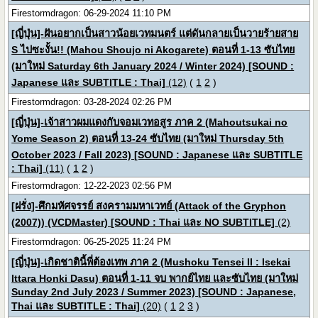
Firestormdragon: 06-29-2024 11:10 PM
[ญี่ปุ่น]-ฝันอยากเป็นสาวน้อยเวทมนตร์ แต่ดันกลายเป็นวายร้ายสาย
S ไปซะงั้น!! (Mahou Shoujo ni Akogarete) ตอนที่ 1-13 ซับไทย
(มาใหม่ Saturday 6th January 2024 / Winter 2024) [SOUND :
Japanese และ SUBTITLE : Thai]
(12)
(
1
2
)
Firestormdragon: 03-28-2024 02:26 PM
[ญี่ปุ่น]-เจ้าสาวผมแดงกับจอมเวทอสูร ภาค 2 (Mahoutsukai no
Yome Season 2) ตอนที่ 13-24 ซับไทย (มาใหม่ Thursday 5th
October 2023 / Fall 2023) [SOUND : Japanese และ SUBTITLE
: Thai]
(11)
(
1
2
)
Firestormdragon: 12-22-2023 02:56 PM
[ฝรั่ง]-ศึกมหัศจรรย์ สงครามมหาเวทย์ (Attack of the Gryphon
(2007)) (VCDMaster) [SOUND : Thai และ NO SUBTITLE]
(2)
Firestormdragon: 06-25-2025 11:24 PM
[ญี่ปุ่น]-เกิดชาตินี้พี่ต้องเทพ ภาค 2 (Mushoku Tensei II : Isekai
Ittara Honki Dasu) ตอนที่ 1-11 จบ พากย์ไทย และซับไทย (มาใหม่
Sunday 2nd July 2023 / Summer 2023) [SOUND : Japanese,
Thai และ SUBTITLE : Thai]
(20)
(
1
2
3
)