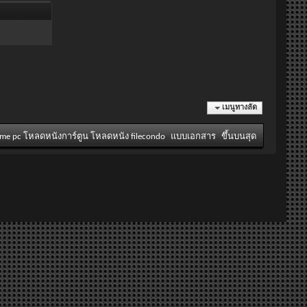
เมนูทางลัด
ame pc โหลดหนังการ์ตูน โหลดหนัง filecondo
แบบเอกสาร
ขึ้นบนสุด