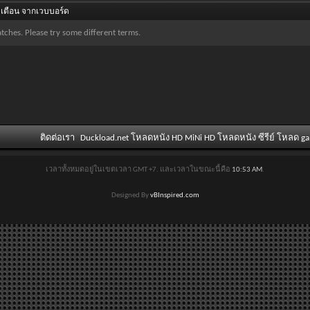
เตือน จากเวบบอร์ด
tches. Please try some different terms.
ติดต่อเรา
Duckload.net โหลดหนัง HD MiNi HD โหลดหนัง ซีรีย์ โหลด g
เวลาทั้งหมดอยู่ในเขตเวลา GMT +7. และเวลาในขณะนี้คือ
10:53 AM
.
Designed By
vBInspired.com