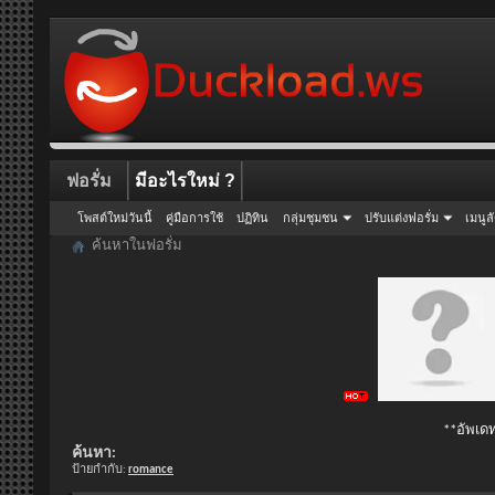
ฟอรั่ม
มีอะไรใหม่ ?
โพสต์ใหม่วันนี้
คู่มือการใช้
ปฏิทิน
กลุ่มชุมชน
ปรับแต่งฟอรั่ม
เมนูล
ค้นหาในฟอรั่ม
**อัพเดท
ค้นหา:
ป้ายกำกับ:
romance