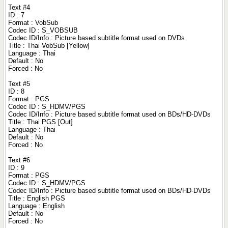
Text #4
ID : 7
Format : VobSub
Codec ID : S_VOBSUB
Codec ID/Info : Picture based subtitle format used on DVDs
Title : Thai VobSub [Yellow]
Language : Thai
Default : No
Forced : No
Text #5
ID : 8
Format : PGS
Codec ID : S_HDMV/PGS
Codec ID/Info : Picture based subtitle format used on BDs/HD-DVDs
Title : Thai PGS [Out]
Language : Thai
Default : No
Forced : No
Text #6
ID : 9
Format : PGS
Codec ID : S_HDMV/PGS
Codec ID/Info : Picture based subtitle format used on BDs/HD-DVDs
Title : English PGS
Language : English
Default : No
Forced : No