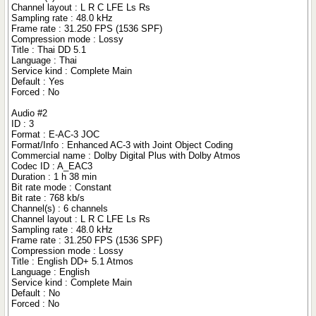
Channel layout : L R C LFE Ls Rs
Sampling rate : 48.0 kHz
Frame rate : 31.250 FPS (1536 SPF)
Compression mode : Lossy
Title : Thai DD 5.1
Language : Thai
Service kind : Complete Main
Default : Yes
Forced : No
Audio #2
ID : 3
Format : E-AC-3 JOC
Format/Info : Enhanced AC-3 with Joint Object Coding
Commercial name : Dolby Digital Plus with Dolby Atmos
Codec ID : A_EAC3
Duration : 1 h 38 min
Bit rate mode : Constant
Bit rate : 768 kb/s
Channel(s) : 6 channels
Channel layout : L R C LFE Ls Rs
Sampling rate : 48.0 kHz
Frame rate : 31.250 FPS (1536 SPF)
Compression mode : Lossy
Title : English DD+ 5.1 Atmos
Language : English
Service kind : Complete Main
Default : No
Forced : No