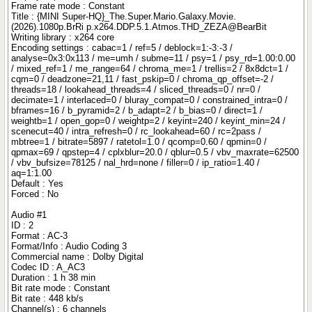
Frame rate mode : Constant
Title : {MINI Super-HQ}_The.Super.Mario.Galaxy.Movie.
(2026).1080p.BrRi p.x264.DDP.5.1.Atmos.THD_ZEZA@BearBit
Writing library : x264 core
Encoding settings : cabac=1 / ref=5 / deblock=1:-3:-3 /
analyse=0x3:0x113 / me=umh / subme=11 / psy=1 / psy_rd=1.00:0.00
/ mixed_ref=1 / me_range=64 / chroma_me=1 / trellis=2 / 8x8dct=1 /
cqm=0 / deadzone=21,11 / fast_pskip=0 / chroma_qp_offset=-2 /
threads=18 / lookahead_threads=4 / sliced_threads=0 / nr=0 /
decimate=1 / interlaced=0 / bluray_compat=0 / constrained_intra=0 /
bframes=16 / b_pyramid=2 / b_adapt=2 / b_bias=0 / direct=1 /
weightb=1 / open_gop=0 / weightp=2 / keyint=240 / keyint_min=24 /
scenecut=40 / intra_refresh=0 / rc_lookahead=60 / rc=2pass /
mbtree=1 / bitrate=5897 / ratetol=1.0 / qcomp=0.60 / qpmin=0 /
qpmax=69 / qpstep=4 / cplxblur=20.0 / qblur=0.5 / vbv_maxrate=62500
/ vbv_bufsize=78125 / nal_hrd=none / filler=0 / ip_ratio=1.40 /
aq=1:1.00
Default : Yes
Forced : No
Audio #1
ID : 2
Format : AC-3
Format/Info : Audio Coding 3
Commercial name : Dolby Digital
Codec ID : A_AC3
Duration : 1 h 38 min
Bit rate mode : Constant
Bit rate : 448 kb/s
Channel(s) : 6 channels