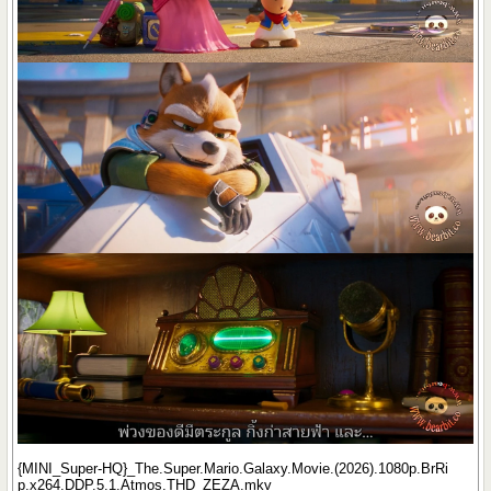
{MINI_Super-HQ}_The.Super.Mario.Galaxy.Movie.(2026).1080p.BrRi
p.x264.DDP.5.1.Atmos.THD_ZEZA.mkv