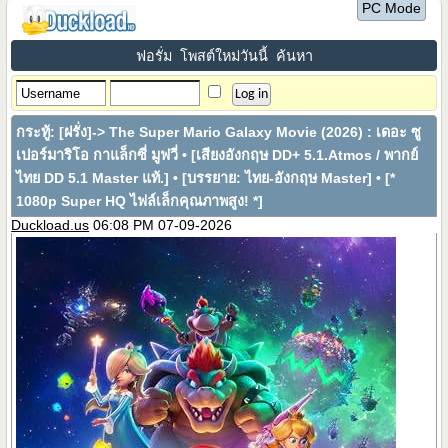
PC Mode
ฟอรั่ม
โพสต์ใหม่วันนี้
ค้นหา
กระทู้:
[ฝรั่ง]-> The Super Mario Galaxy Movie (2026) : เดอะ ซู
เปอร์มาริโอ กาแล็กซี่ มูฟวี่ • [เสียงอังกฤษ DD+ 5.1.Atmos / พากย์
ไทย DD 5.1 Master แท้.] • [บรรยาย: ไทย-อังกฤษ Master] • [*
1080p Super HQ ไฟล์เล็กคุณภาพสูง! *]
Duckload.us
06:08 PM 07-09-2026