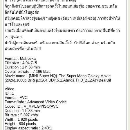
มาริโอ (คริส แพรทท์) และลุยจิ (ชาร์ลีย์ เดย์)
ก็ถูกดึงตัวไปออกปฏิบัติการอีกครั้งในตอนที่เสียงร้อ งขอความช่วยเหลือ
ลึกลับได้ชี้นำไปสู่อดีต
ที่ไม่เคยมีใครล่วงรู้ของเจ้าหญิงพีช (อันยา เทย์เลอร์-จอย) ภารกิจนี้ทำให้
มาริโอและลุยจิ
รวมถึงเพื่อนพ้องที่เป็นครอบครัวใหม่ของเขา ต้องก้าวออกจากพื้นที่ที่พวก
เขาคุ้นเคย
นำไปสู่การเดินทางข้ามห้วงอวกาศอันเวิ้งว้างไปยังโลก ต่างๆ พร้อมกับ
พันธมิตรที่คาดไม่ถึง!!!
Format : Matroska
File size : 4.94 GiB
Duration : 1 h 38 min
Overall bit rate : 7 196 kb/s
Movie name : {MINI Super-HQ}_The.Super.Mario.Galaxy.Movie.
(2026).1080p.BrRi p.x264.DDP.5.1.Atmos.THD_ZEZA@BearBit
Video
ID : 1
Format : AVC
Format/Info : Advanced Video Codec
Codec ID : V_MPEG4/ISO/AVC
Duration : 1 h 38 min
Bit rate : 5 897 kb/s
Width : 1 920 pixels
Height : 804 pixels
Display aspect ratio : 2.40:1