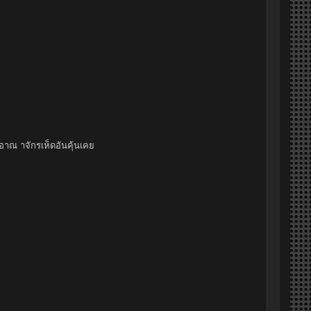
าณ าจักรเห็ดอันคุ้นเคย