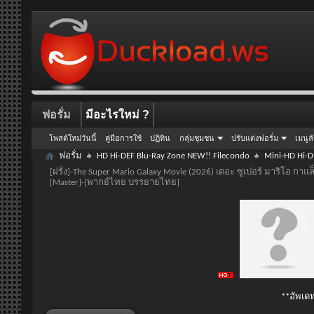
ฟอรั่ม
มีอะไรใหม่ ?
โพสต์ใหม่วันนี้
คู่มือการใช้
ปฏิทิน
กลุ่มชุมชน
ปรับแต่งฟอรั่ม
เมนูล
ฟอรั่ม
HD Hi-DEF Blu-Ray Zone NEW!! Filecondo
Mini-HD Hi-D
[ฝรั่ง]-The Super Mario Galaxy Movie (2026) เดอะ ซูเปอร์ มาริโอ ก
[Master]-[พากย์ไทย บรรยายไทย]
**อัพเดท