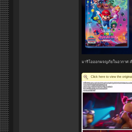
มาริโอออกผจญภัยในอวกาศ สำร