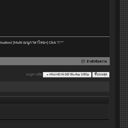
vation) [Multi เมนูภาษาไทย+] Click !!!**
อ้างอิงข้อความ
เมนูทางลัด
Mini-HD Hi-DEF Blu-Ray 1080p
ขึ้นบนสุด