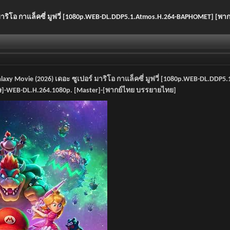
์ มาริโอ กาแล็คซี่ มูฟวี่ [1080p.WEB-DL.DDP5.1.Atmos.H.264-BAPHOMET] [พา
alaxy Movie (2026) เดอะ ซูเปอร์ มาริโอ กาแล็คซี่ มูฟวี่ [1080p.WEB-DL.DD
ษ]-WEB-DL.H.264.1080p. [Master]-[พากย์ไทย บรรยายไทย]