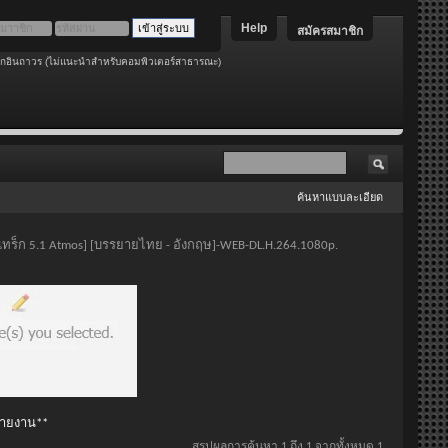
Help
สมัครสมาชิก
อกอินถาวร (ไม่แนะนำสำหรับคอมพิวเตอร์สาธารณะ)
ค้นหาแบบละเอียด
ด์แทร็ก 5.1 Atmos] [บรรยายไทย - อังกฤษ]-WEB-DL.H.264.1080p.
 รายงาน**
สรุปผลการค้นหา 1 ถึง 1 จากทั้งหมด 1