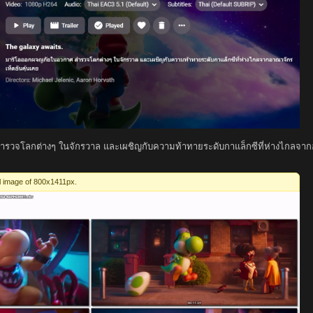
วจโลกต่างๆ ในจักรวาล และเผชิญกับความท้าทายระดับกาแล็กซีที่ห่างไกลจากอ