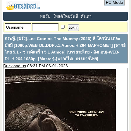
PC Mode
ฟอรั่ม
โพสต์ใหม่วันนี้
ค้นหา
กระทู้:
[ฝรั่ง]-Lee Cronins The Mummy (2026) ลี โครนิน เดอะ
มัมมี่ [1080p.WEB-DL.DDP5.1.Atmos.H.264-BAPHOMET] [พากย์
ไทย 5.1 - ซาวด์แทร็ก 5.1 Atmos] [บรรยายไทย - อังกฤษ]-WEB-
DL.H.264.1080p. [Master]-[พากย์ไทย บรรยายไทย]
Duckload.us
08:31 PM 06-01-2026