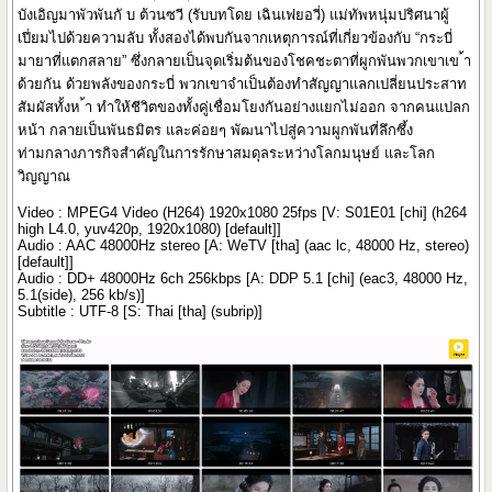
บังเอิญมาพัวพันกั บ ต้วนซวี (รับบทโดย เฉินเฟยอวี่) แม่ทัพหนุ่มปริศนาผู้
เปี่ยมไปด้วยความลับ ทั้งสองได้พบกันจากเหตุการณ์ที่เกี่ยวข้องกับ “กระบี่
มายาที่แตกสลาย” ซึ่งกลายเป็นจุดเริ่มต้นของโชคชะตาที่ผูกพันพวกเขาเข ้า
ด้วยกัน ด้วยพลังของกระบี่ พวกเขาจำเป็นต้องทำสัญญาแลกเปลี่ยนประสาท
สัมผัสทั้งห ้า ทำให้ชีวิตของทั้งคู่เชื่อมโยงกันอย่างแยกไม่ออก จากคนแปลก
หน้า กลายเป็นพันธมิตร และค่อยๆ พัฒนาไปสู่ความผูกพันที่ลึกซึ้ง
ท่ามกลางภารกิจสำคัญในการรักษาสมดุลระหว่างโลกมนุษย์ และโลก
วิญญาณ
Video : MPEG4 Video (H264) 1920x1080 25fps [V: S01E01 [chi] (h264
high L4.0, yuv420p, 1920x1080) [default]]
Audio : AAC 48000Hz stereo [A: WeTV [tha] (aac lc, 48000 Hz, stereo)
[default]]
Audio : DD+ 48000Hz 6ch 256kbps [A: DDP 5.1 [chi] (eac3, 48000 Hz,
5.1(side), 256 kb/s)]
Subtitle : UTF-8 [S: Thai [tha] (subrip)]