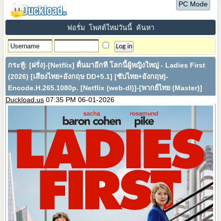
PC Mode
ฟอรั่ม
โพสต์ใหม่วันนี้
ค้นหา
กระทู้:
[ฝรั่ง]-[Netflix] ตื่นมาอีกที โลกนี้ผู้หญิงใหญ่ - Ladies First
(2026) [เสียงไทย+อังกฤษ DD+5.1] [ซับไทย+อังกฤษ]-
Encode.H.265.1080p. [Netflix (web-dl)]-[พากย์ไทย (Master)]
Duckload.us
07:35 PM 06-01-2026