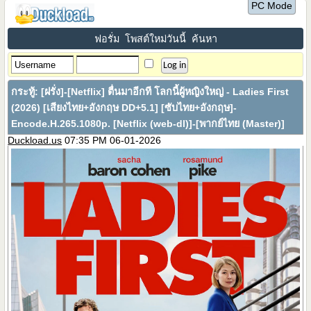
PC Mode
ฟอรั่ม
โพสต์ใหม่วันนี้
ค้นหา
กระทู้:
[ฝรั่ง]-[Netflix] ตื่นมาอีกที โลกนี้ผู้หญิงใหญ่ - Ladies First
(2026) [เสียงไทย+อังกฤษ DD+5.1] [ซับไทย+อังกฤษ]-
Encode.H.265.1080p. [Netflix (web-dl)]-[พากย์ไทย (Master)]
Duckload.us
07:35 PM 06-01-2026