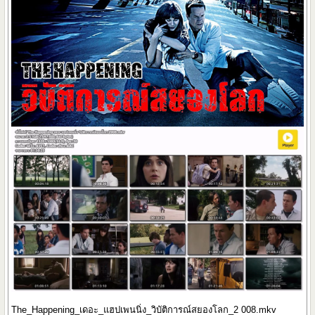
The_Happening_เดอะ_แฮปเพนนิ่ง_วิบัติการณ์สยองโลก_2 008.mkv