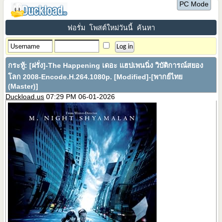
PC Mode
ฟอรั่ม
โพสต์ใหม่วันนี้
ค้นหา
กระทู้:
[ฝรั่ง]-The Happening เดอะ แฮปเพนนิ่ง วิบัติการณ์สยอง
โลก 2008-Encode.H.264.1080p. [Modified]-[พากย์ไทย
(Master)]
Duckload.us
07:29 PM 06-01-2026