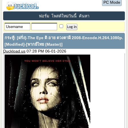
PC Mode
ฟอรั่ม
โพสต์ใหม่วันนี้
ค้นหา
กระทู้:
[ฝรั่ง]-The Eye ดิ อาย ดวงตาผี 2008-Encode.H.264.1080p.
[Modified]-[พากย์ไทย (Master)]
Duckload.us
07:28 PM 06-01-2026