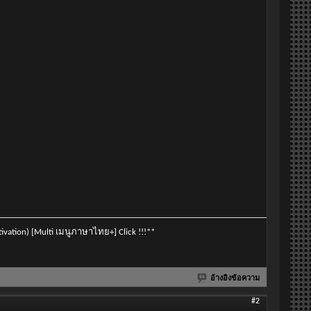
vation) [Multi เมนูภาษาไทย+] Click !!!**
อ้างอิงข้อความ
#2