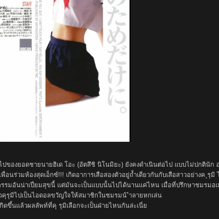
่ยนไปของยอดชายนายฮิเด โอะ (อัตสึชิ นิโนมิยะ) ยังคงดำเนินต่อไป แบบไม่ปกตินัก อย
พื่อนร่วมห้องสุดเอ็กซ์!!! เกิดอาการเสือสองตัวอยู่ถ้ำเดียวกันกับเสือสาวอย่างค ุรุมิ 
รรมอันน่าเปี่ยมสุขนี้ แต่มันจะเป็นแบบนั้นไปได้นานแค่ไหน เมื่อที่ปรึกษาชมรมอเ
ัวคุรุมิไปเป็นไอดอลขวัญใจให้สมาชิกในชมรมน้ ำลายหกเล่น
ขึ้นแล้วผลลัพท์ที่คุ รุมิเลือกจะเป็นฝ่ายไหนกันล่ะเนี่ย