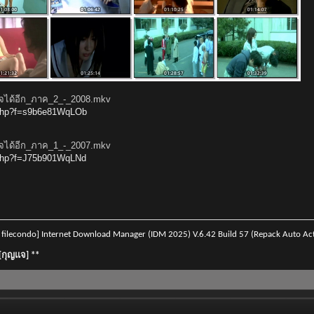
ใจได้อีก_ภาค_2_-_2008.mkv
l.php?f=s9b6e81WqLOb
ใจได้อีก_ภาค_1_-_2007.mkv
l.php?f=J75b901WqLNd
lecondo] Internet Download Manager (IDM 2025) V.6.42 Build 57 (Repack Auto Acti
][กุญแจ] **