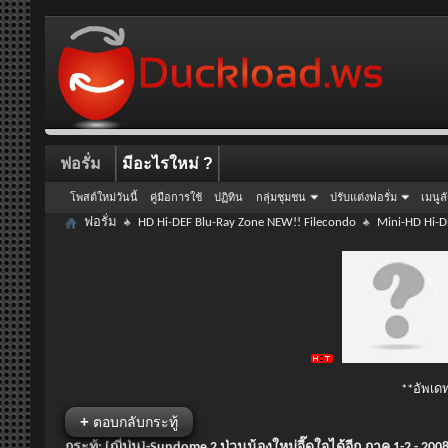
ฟอรั่ม
มีอะไรใหม่ ?
โพสต์ใหม่วันนี้
คู่มือการใช้
ปฏิทิน
กลุ่มชุมชน
ปรับแต่งฟอรั่ม
เมนูล
ฟอรั่ม
HD Hi-DEF Blu-Ray Zone NEW!! Filecondo
Mini-HD Hi-D
**อัพเดท
+
ตอบกลับกระทู้
กระทู้:
[ญี่ปุ่น]-Sundome 2 ป่วนน้องใหม่จี๊ดใจได้อีก ภาค 1-2 - 2