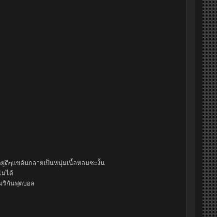
ู่ดีๆเเขดันกลายเป็นหนุ่มเนื้อหอมซะงั้น
ไม่ได้
มริกันฟุตบอล