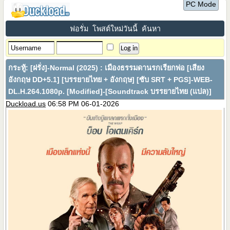
PC Mode
ฟอรั่ม
โพสต์ใหม่วันนี้
ค้นหา
กระทู้:
[ฝรั่ง]-Normal (2025) : เมืองธรรมดานรกเรียกพ่อ [เสียง
อังกฤษ DD+5.1] [บรรยายไทย + อังกฤษ] [ซับ SRT + PGS]-WEB-
DL.H.264.1080p. [Modified]-[Soundtrack บรรยายไทย (แปล)]
Duckload.us
06:58 PM 06-01-2026