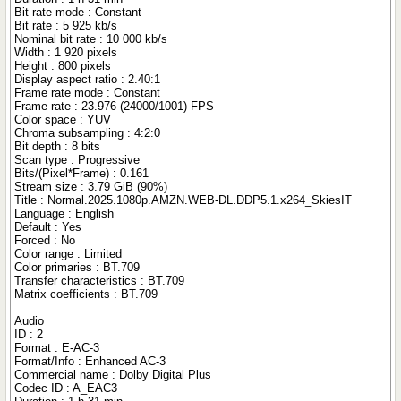
Bit rate mode : Constant
Bit rate : 5 925 kb/s
Nominal bit rate : 10 000 kb/s
Width : 1 920 pixels
Height : 800 pixels
Display aspect ratio : 2.40:1
Frame rate mode : Constant
Frame rate : 23.976 (24000/1001) FPS
Color space : YUV
Chroma subsampling : 4:2:0
Bit depth : 8 bits
Scan type : Progressive
Bits/(Pixel*Frame) : 0.161
Stream size : 3.79 GiB (90%)
Title : Normal.2025.1080p.AMZN.WEB-DL.DDP5.1.x264_SkiesIT
Language : English
Default : Yes
Forced : No
Color range : Limited
Color primaries : BT.709
Transfer characteristics : BT.709
Matrix coefficients : BT.709
Audio
ID : 2
Format : E-AC-3
Format/Info : Enhanced AC-3
Commercial name : Dolby Digital Plus
Codec ID : A_EAC3