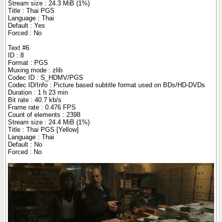
Stream size : 24.3 MiB (1%)
Title : Thai PGS
Language : Thai
Default : Yes
Forced : No
Text #6
ID : 8
Format : PGS
Muxing mode : zlib
Codec ID : S_HDMV/PGS
Codec ID/Info : Picture based subtitle format used on BDs/HD-DVDs
Duration : 1 h 23 min
Bit rate : 40.7 kb/s
Frame rate : 0.476 FPS
Count of elements : 2398
Stream size : 24.4 MiB (1%)
Title : Thai PGS [Yellow]
Language : Thai
Default : No
Forced : No