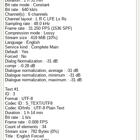
Duration : 1 h 31 min
Bit rate mode : Constant
Bit rate : 640 kb/s
Channel(s) : 6 channels
Channel layout : L R C LFE Ls Rs
Sampling rate : 48.0 kHz
Frame rate : 31.250 FPS (1536 SPF)
Compression mode : Lossy
Stream size : 419 MiB (10%)
Language : English
Service kind : Complete Main
Default : Yes
Forced : No
Dialog Normalization : -31 dB
compr : -0.28 dB
Dialogue normalization, average : -31 dB
Dialogue normalization, minimum : -31 dB
Dialogue normalization, maximum : -31 dB
Text #1
ID : 3
Format : UTF-8
Codec ID : S_TEXT/UTF8
Codec ID/Info : UTF-8 Plain Text
Duration : 1 h 14 min
Bit rate : 1 b/s
Frame rate : 0.008 FPS
Count of elements : 34
Stream size : 782 Bytes (0%)
Title : English Forced