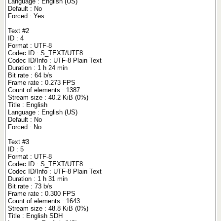
Language : English (US)
Default : No
Forced : Yes
Text #2
ID : 4
Format : UTF-8
Codec ID : S_TEXT/UTF8
Codec ID/Info : UTF-8 Plain Text
Duration : 1 h 24 min
Bit rate : 64 b/s
Frame rate : 0.273 FPS
Count of elements : 1387
Stream size : 40.2 KiB (0%)
Title : English
Language : English (US)
Default : No
Forced : No
Text #3
ID : 5
Format : UTF-8
Codec ID : S_TEXT/UTF8
Codec ID/Info : UTF-8 Plain Text
Duration : 1 h 31 min
Bit rate : 73 b/s
Frame rate : 0.300 FPS
Count of elements : 1643
Stream size : 48.8 KiB (0%)
Title : English SDH