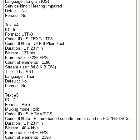
Language : English (US)
Service kind : Hearing Impaired
Default : No
Forced : No
Text #4
ID : 6
Format : UTF-8
Codec ID : S_TEXT/UTF8
Codec ID/Info : UTF-8 Plain Text
Duration : 1 h 23 min
Bit rate : 137 b/s
Frame rate : 0.236 FPS
Count of elements : 1190
Stream size : 84.8 KiB (0%)
Title : Thai SRT
Language : Thai
Default : No
Forced : No
Text #5
ID : 7
Format : PGS
Muxing mode : zlib
Codec ID : S_HDMV/PGS
Codec ID/Info : Picture based subtitle format used on BDs/HD-DVDs
Duration : 1 h 23 min
Bit rate : 40.4 kb/s
Frame rate : 0.476 FPS
Count of elements : 2398