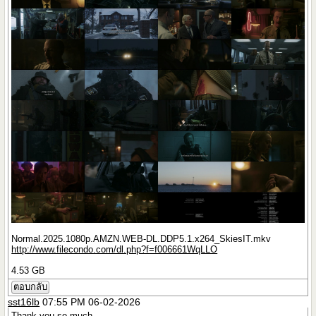
Normal.2025.1080p.AMZN.WEB-DL.DDP5.1.x264_SkiesIT.mkv
http://www.filecondo.com/dl.php?f=f006661WqLLO
4.53 GB
ตอบกลับ
sst16lb
07:55 PM 06-02-2026
Thank you so much.