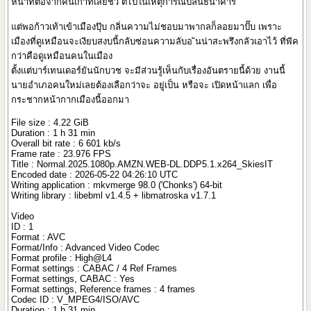
หน้าที่ต่อจากคนเก่าที่เสียชีวิ ตไปในเหตุการณ์ปล้นธนาคาร
แต่พอก้าวเท้าเข้าเมืองปุ๊บ กลิ่นความไม่ชอบมาพากลก็ลอยมาปั๊บ เพราะ
เมืองที่ดูเหมือนจะเงียบสงบนี้กลับซ่อนความลับอ ันน่าสะพรึงกลัวเอาไว้ ที่พีค
กว่าคือดูเหมือนคนในเมือง
ตั้งแต่บาร์เทนเดอร์ยันนักบวช จะมีส่วนรู้เห็นกับเรื่องอันตรายนี้ด้วย งานนี้
นายอำเภอคนใหม่เลยต้องเลือกว่าจะ อยู่เป็น หรือจะ เปิดหน้าแลก เพื่อ
กระชากหน้ากากเมืองนี้ออกมา
File size : 4.22 GiB
Duration : 1 h 31 min
Overall bit rate : 6 601 kb/s
Frame rate : 23.976 FPS
Title : Normal.2025.1080p.AMZN.WEB-DL.DDP5.1.x264_SkiesIT
Encoded date : 2026-05-22 04:26:10 UTC
Writing application : mkvmerge 98.0 ('Chonks') 64-bit
Writing library : libebml v1.4.5 + libmatroska v1.7.1
Video
ID : 1
Format : AVC
Format/Info : Advanced Video Codec
Format profile : High@L4
Format settings : CABAC / 4 Ref Frames
Format settings, CABAC : Yes
Format settings, Reference frames : 4 frames
Codec ID : V_MPEG4/ISO/AVC
Duration : 1 h 31 min