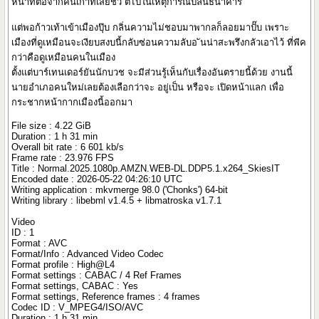
หน้าที่ต่อจากคนเก่าที่เสียชีวิ ตไปในเหตุการณ์ปล้นธนาคาร
แต่พอก้าวเท้าเข้าเมืองปุ๊บ กลิ่นความไม่ชอบมาพากลก็ลอยมาปั๊บ เพราะ
เมืองที่ดูเหมือนจะเงียบสงบนี้กลับซ่อนความลับอ ันน่าสะพรึงกลัวเอาไว้ ที่พีค
กว่าคือดูเหมือนคนในเมือง
ตั้งแต่บาร์เทนเดอร์ยันนักบวช จะมีส่วนรู้เห็นกับเรื่องอันตรายนี้ด้วย งานนี้
นายอำเภอคนใหม่เลยต้องเลือกว่าจะ อยู่เป็น หรือจะ เปิดหน้าแลก เพื่อ
กระชากหน้ากากเมืองนี้ออกมา
File size : 4.22 GiB
Duration : 1 h 31 min
Overall bit rate : 6 601 kb/s
Frame rate : 23.976 FPS
Title : Normal.2025.1080p.AMZN.WEB-DL.DDP5.1.x264_SkiesIT
Encoded date : 2026-05-22 04:26:10 UTC
Writing application : mkvmerge 98.0 ('Chonks') 64-bit
Writing library : libebml v1.4.5 + libmatroska v1.7.1
Video
ID : 1
Format : AVC
Format/Info : Advanced Video Codec
Format profile : High@L4
Format settings : CABAC / 4 Ref Frames
Format settings, CABAC : Yes
Format settings, Reference frames : 4 frames
Codec ID : V_MPEG4/ISO/AVC
Duration : 1 h 31 min