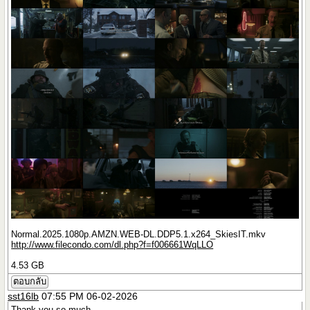
Normal.2025.1080p.AMZN.WEB-DL.DDP5.1.x264_SkiesIT.mkv
http://www.filecondo.com/dl.php?f=f006661WqLLO
4.53 GB
ตอบกลับ
sst16lb
07:55 PM 06-02-2026
Thank you so much.