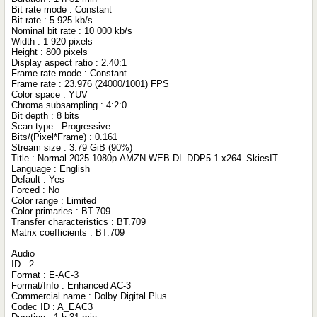
Bit rate mode : Constant
Bit rate : 5 925 kb/s
Nominal bit rate : 10 000 kb/s
Width : 1 920 pixels
Height : 800 pixels
Display aspect ratio : 2.40:1
Frame rate mode : Constant
Frame rate : 23.976 (24000/1001) FPS
Color space : YUV
Chroma subsampling : 4:2:0
Bit depth : 8 bits
Scan type : Progressive
Bits/(Pixel*Frame) : 0.161
Stream size : 3.79 GiB (90%)
Title : Normal.2025.1080p.AMZN.WEB-DL.DDP5.1.x264_SkiesIT
Language : English
Default : Yes
Forced : No
Color range : Limited
Color primaries : BT.709
Transfer characteristics : BT.709
Matrix coefficients : BT.709
Audio
ID : 2
Format : E-AC-3
Format/Info : Enhanced AC-3
Commercial name : Dolby Digital Plus
Codec ID : A_EAC3