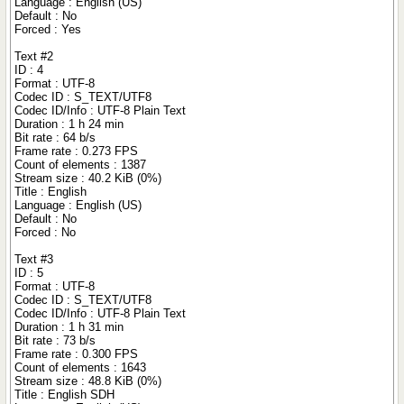
Language : English (US)
Default : No
Forced : Yes
Text #2
ID : 4
Format : UTF-8
Codec ID : S_TEXT/UTF8
Codec ID/Info : UTF-8 Plain Text
Duration : 1 h 24 min
Bit rate : 64 b/s
Frame rate : 0.273 FPS
Count of elements : 1387
Stream size : 40.2 KiB (0%)
Title : English
Language : English (US)
Default : No
Forced : No
Text #3
ID : 5
Format : UTF-8
Codec ID : S_TEXT/UTF8
Codec ID/Info : UTF-8 Plain Text
Duration : 1 h 31 min
Bit rate : 73 b/s
Frame rate : 0.300 FPS
Count of elements : 1643
Stream size : 48.8 KiB (0%)
Title : English SDH