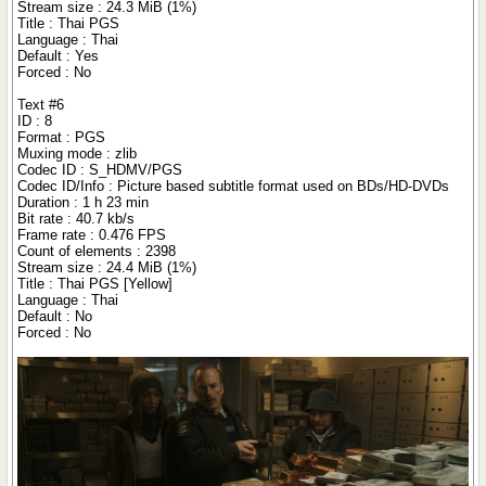
Stream size : 24.3 MiB (1%)
Title : Thai PGS
Language : Thai
Default : Yes
Forced : No
Text #6
ID : 8
Format : PGS
Muxing mode : zlib
Codec ID : S_HDMV/PGS
Codec ID/Info : Picture based subtitle format used on BDs/HD-DVDs
Duration : 1 h 23 min
Bit rate : 40.7 kb/s
Frame rate : 0.476 FPS
Count of elements : 2398
Stream size : 24.4 MiB (1%)
Title : Thai PGS [Yellow]
Language : Thai
Default : No
Forced : No