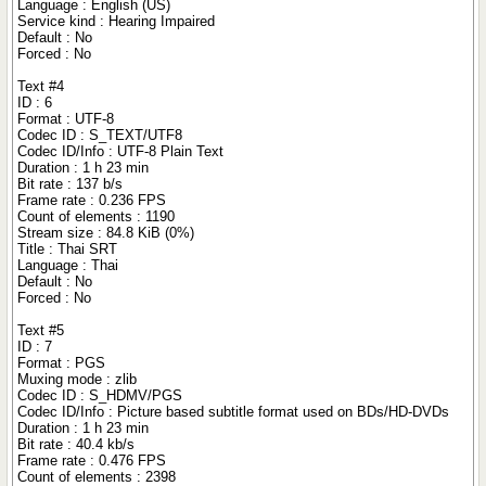
Language : English (US)
Service kind : Hearing Impaired
Default : No
Forced : No
Text #4
ID : 6
Format : UTF-8
Codec ID : S_TEXT/UTF8
Codec ID/Info : UTF-8 Plain Text
Duration : 1 h 23 min
Bit rate : 137 b/s
Frame rate : 0.236 FPS
Count of elements : 1190
Stream size : 84.8 KiB (0%)
Title : Thai SRT
Language : Thai
Default : No
Forced : No
Text #5
ID : 7
Format : PGS
Muxing mode : zlib
Codec ID : S_HDMV/PGS
Codec ID/Info : Picture based subtitle format used on BDs/HD-DVDs
Duration : 1 h 23 min
Bit rate : 40.4 kb/s
Frame rate : 0.476 FPS
Count of elements : 2398