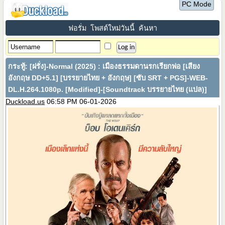
PC Mode
ฟอรั่ม
โพสต์ใหม่วันนี้
ค้นหา
กระทู้:
[ฝรั่ง]-Normal (2025) : เมืองธรรมดานรกเรียกพ่อ [เสียง
อังกฤษ DD+5.1] [บรรยายไทย + อังกฤษ] [ซับ SRT + PGS]-WEB-
DL.H.264.1080p. [Modified]-[Soundtrack บรรยายไทย (แปล)]
Duckload.us
06:58 PM 06-01-2026