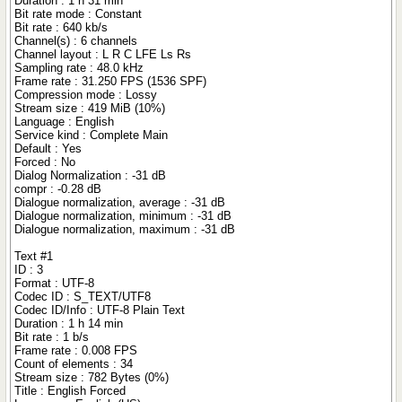
Duration : 1 h 31 min
Bit rate mode : Constant
Bit rate : 640 kb/s
Channel(s) : 6 channels
Channel layout : L R C LFE Ls Rs
Sampling rate : 48.0 kHz
Frame rate : 31.250 FPS (1536 SPF)
Compression mode : Lossy
Stream size : 419 MiB (10%)
Language : English
Service kind : Complete Main
Default : Yes
Forced : No
Dialog Normalization : -31 dB
compr : -0.28 dB
Dialogue normalization, average : -31 dB
Dialogue normalization, minimum : -31 dB
Dialogue normalization, maximum : -31 dB
Text #1
ID : 3
Format : UTF-8
Codec ID : S_TEXT/UTF8
Codec ID/Info : UTF-8 Plain Text
Duration : 1 h 14 min
Bit rate : 1 b/s
Frame rate : 0.008 FPS
Count of elements : 34
Stream size : 782 Bytes (0%)
Title : English Forced