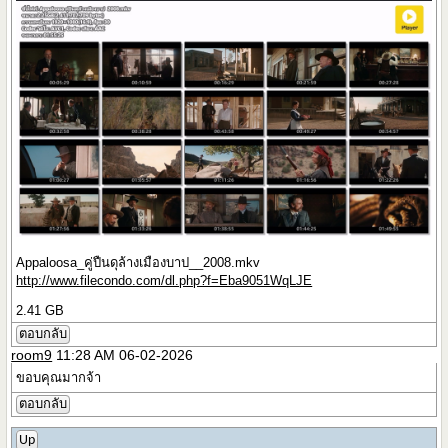
Appaloosa_คู่ปืนดุล้างเมืองบาป__2008.mkv
http://www.filecondo.com/dl.php?f=Eba9051WqLJE
2.41 GB
ตอบกลับ
room9
11:28 AM 06-02-2026
ขอบคุณมากจ้า
ตอบกลับ
Up