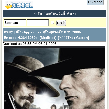
PC Mode
ฟอรั่ม
โพสต์ใหม่วันนี้
ค้นหา
กระทู้:
[ฝรั่ง]-Appaloosa คู่ปืนดุล้างเมืองบาป 2008-
Encode.H.264.1080p. [Modified]-[พากย์ไทย (Master)]
Duckload.us
06:55 PM 06-01-2026