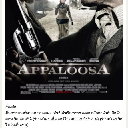
เรื่องย่อ:
เป็นภาพยนตร์แนวคาวบอยดราม่าที่เล่าเรื่องราวของสองน ักล่าค่าหัวชื่อดัง
อย่าง วิค แคสซิดี (รับบทโดย เอ็ด แฮร์ริส) และ เซเวียร์ เบตส์ (รับบทโดย วิก
กี้ คริสเต็นเซน)