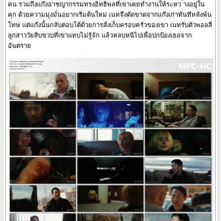
คน รวมถึงแก๊งอาชญากรรมทรงอิทธิพลที่เขาเคยทำงานให้ระหว ่างอยู่ใน
คุก ด้วยความมุ่งมั่นอยากเริ่มต้นใหม่ เนทจึงตัดขาดจากแก๊งเก่าทันทีหลังพ้น
โทษ แต่แก๊งนั้นกลับตอบโต้ด้วยการสั่งเก็บครอบครัวของเขา เนทรับตัวพอลลี่
ลูกสาววัยสิบขวบที่เขาแทบไม่รู้จัก แล้วหลบหนีไปเพื่อปกป้องเธอจาก
อันตราย