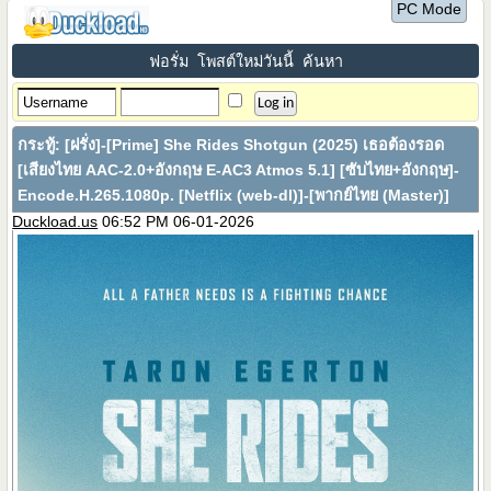
PC Mode
ฟอรั่ม
โพสต์ใหม่วันนี้
ค้นหา
กระทู้:
[ฝรั่ง]-[Prime] She Rides Shotgun (2025) เธอต้องรอด
[เสียงไทย AAC-2.0+อังกฤษ E-AC3 Atmos 5.1] [ซับไทย+อังกฤษ]-
Encode.H.265.1080p. [Netflix (web-dl)]-[พากย์ไทย (Master)]
Duckload.us
06:52 PM 06-01-2026