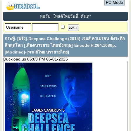
PC Mode
ฟอรั่ม
โพสต์ใหม่วันนี้
ค้นหา
กระทู้:
[ฝรั่ง]-Deepsea Challenge (2014) เจมส์ คาเมรอน ดิ่งระทึก
ลึกสุดโลก [เสียง/บรรยาย ไทย/อังกฤษ]-Encode.H.264.1080p.
[Modified]-[พากย์ไทย บรรยายไทย]
Duckload.us
06:09 PM 06-01-2026