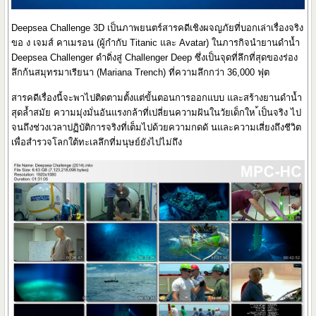
Deepsea Challenge 3D เป็นภาพยนตร์สารคดีเชิงผจญภัยที่บอกเล่าเรื่องจริง
ขอ ง เจมส์ คาเมรอน (ผู้กำกับ Titanic และ Avatar) ในภารกิจนำยานดำน้ำ
Deepsea Challenger ดำดิ่งสู่ Challenger Deep ซึ่งเป็นจุดที่ลึกที่สุดของร่อง
ลึกก้นสมุทรมาเรียนา (Mariana Trench) ที่ความลึกกว่า 36,000 ฟุต
สารคดีเรื่องนี้จะพาไปติดตามตั้งแต่ขั้นตอนการออกแบบ และสร้างยานดำน้ำ
สุดล้ำสมัย ความมุ่งมั่นอันแรงกล้าที่เปลี่ยนความฝันในวัยเด็กให ้เป็นจริง ไป
จนถึงช่วงเวลาปฏิบัติการจริงที่เต็มไปด้วยความกดดั นและความเสี่ยงถึงชีวิต
เพื่อสำรวจโลกใต้ทะเลลึกที่มนุษย์ยังไปไม่ถึง