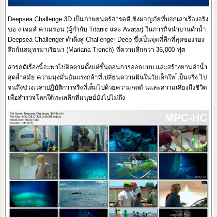
Deepsea Challenge 3D เป็นภาพยนตร์สารคดีเชิงผจญภัยที่บอกเล่าเรื่องจริง
ขอ ง เจมส์ คาเมรอน (ผู้กำกับ Titanic และ Avatar) ในภารกิจนำยานดำน้ำ
Deepsea Challenger ดำดิ่งสู่ Challenger Deep ซึ่งเป็นจุดที่ลึกที่สุดของร่อง
ลึกก้นสมุทรมาเรียนา (Mariana Trench) ที่ความลึกกว่า 36,000 ฟุต
สารคดีเรื่องนี้จะพาไปติดตามตั้งแต่ขั้นตอนการออกแบบ และสร้างยานดำน้ำ
สุดล้ำสมัย ความมุ่งมั่นอันแรงกล้าที่เปลี่ยนความฝันในวัยเด็กให ้เป็นจริง ไป
จนถึงช่วงเวลาปฏิบัติการจริงที่เต็มไปด้วยความกดดั นและความเสี่ยงถึงชีวิต
เพื่อสำรวจโลกใต้ทะเลลึกที่มนุษย์ยังไปไม่ถึง