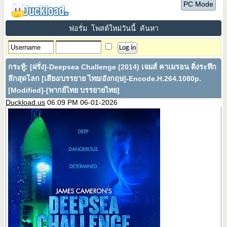
PC Mode
ฟอรั่ม
โพสต์ใหม่วันนี้
ค้นหา
กระทู้:
[ฝรั่ง]-Deepsea Challenge (2014) เจมส์ คาเมรอน ดิ่งระทึก
ลึกสุดโลก [เสียง/บรรยาย ไทย/อังกฤษ]-Encode.H.264.1080p.
[Modified]-[พากย์ไทย บรรยายไทย]
Duckload.us
06:09 PM 06-01-2026