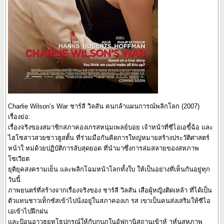
Charlie Wilson’s War ชาร์ลี วิลสัน คนกล้าแผนการณ์พลิกโลก (2007)
เรื่องย่อ:
เรื่องจริงของสมาชิกสภาคองเกรสหนุ่มเพลย์บอย เจ้าหน้าที่ซีไอเอขี้ฉ้อ และ
ไฮโซสาวสวยชาวฮูสตั้น ที่ร่วมมือกันคิดการใหญ่หมายสร้างประวัติศาสตร์
หน้าใ หม่ด้วยปฏิบัติการลับสุดยอด ที่นำมาซึ่งการล่มสลายของสหภาพ
โซเวียต
ยุติยุคสงครามเย็น และพลิกโฉมหน้าโลกทั้งใบ ให้เป็นอย่างที่เห็นกันอยู่ทุก
วันนี้
ภาพยนตร์ที่สร้างจากเรื่องจริงของ ชาร์ลี วิลสัน เสือผู้หญิงติดเหล้า ที่ได้เป็น
ตัวแทนชาวเท็กซัสเข้าไปนั่งอยู่ในสภาคองเก รส เขาเป็นคนส่งเสริมให้ซีไอ
เอเข้าไปฝึกฝน
และป้อนอาวุธยุทโธปกรณ์ให้กับกบฏในอัฟกานิสถานเข้าห้ าหั่นสหภาพ