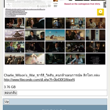
Charlie_Wilson’s_War_ชาร์ลี_วิลสัน_คนกล้าแผนการณ์พ ลิกโลก.mkv
http://www.filecondo.com/dl.php?f=0b430f1WqorN
3.76 GB
ตอบกลับ
Up