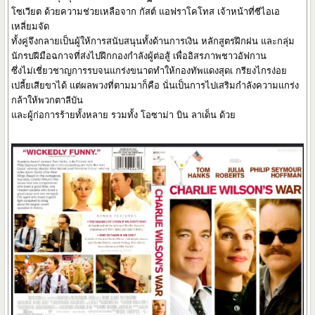
โซเวียต ด้วยความช่วยเหลือจาก กัสต์ แอฟราโคโทส เจ้าหน้าที่ซีไอเอ
เหลี่ยมจัด
ทั้งคู่จึงกลายเป็นผู้ให้การสนับสนุนทั้งด้านการเงิน หลักสูตรฝึกฝน และกลุ่ม
นักรบฝีมือฉกาจที่ส่งไปฝึกกองกำลังผู้ต่อสู้ เพื่ออิสรภาพชาวอัฟกาน
ซึ่งไม่เชี่ยวชาญการรบจนแกร่งขนาดทำให้กองทัพแดงสุดเ กรียงไกรง่อย
เปลี้ยเสียขาได้ แต่ผลพวงที่ตามมาก็คือ นั่นเป็นการไปเสริมกำลังความแกร่ง
กล้าให้พวกตาลีบัน
และผู้ก่อการร้ายทั้งหลาย รวมทั้ง โอซาม่า บิน ลาเด็น ด้วย