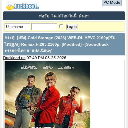
PC Mode
ฟอรั่ม
โพสต์ใหม่วันนี้
ค้นหา
กระทู้:
[ฝรั่ง]-Cold Storage (2026) WEB-DL.HEVC.2160p[ซับ
ไทย][AI]-Remux.H.265.2160p. [Modified]--[Soundtrack
บรรยายไทย AI แปลเนียนๆ]
Duckload.us
07:49 PM 03-25-2026