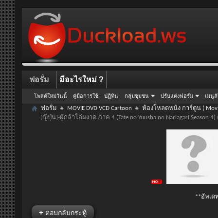
ฟอรั่ม
มีอะไรใหม่ ?
โพสต์ใหม่วันนี้
คู่มือการใช้
ปฏิทิน
กลุ่มชุมชน
ปรับแต่งฟอรั่ม
เมนูล
ฟอรั่ม
MOVIE DVD VCD Cartoon
ห้องโหลดหนัง การ์ตูน ( Movi
[ญี่ปุ่น]-ผู้กล้าโล่ผงาด ภาค 4 (Tate no Yuusha no Nariagari Seaso
**อัพเดท
+
ตอบกลับกระทู้