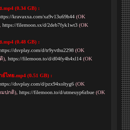
ทย.mp4 (0.34 GB) :
https://kravaxxa.com/xa9v13u69h44
(OK
,
https://filemoon.sx/d/2deb7fyk1wt3
(OK
ทย.mp4 (0.48 GB) :
https://dsvplay.com/d/tr9yvthu2298
(OK
ิ),
https://filemoon.to/d/d04fy4h4xl14
(OK
ากย์ไทย.mp4 (0.51 GB) :
https://dsvplay.com/d/pzx94xoltyg6
(OK
มปกติ),
https://filemoon.to/d/utmeuyp6zbue
(OK