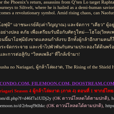
 the Phoenix’s return, assassins from Q’ten Lo target Raphtal
ourneys to Siltvelt, where he is hailed as a demi-human savior,
comes a revolutionary symbol. Amid rising chaos, can Naofumi
ฟุมิ” เอาชนะเรย์คิ(เต่าวิญญาณ) และจัดการ ”เคียว” ผู้อยู่
างปลอ ดภัย เพื่อเตรียมรับมือกับศัตรูใหม่—โฮโอ(วิหคเพลิง
อนนี้นาโอฟุมิยังขาดแคลนกำลังรบ อีกทั้งผู้กล้าอีกสามคนก็
ระจัดกระจาย และเข้าไปพัวพันกับสนามประลองใต้ดินพร้อม
การต่อสู้กับ “วิหคเพลิง” ที่ใกล้เข้ามา!
uusha no Nariagari, ผู้กล้าโล่ผงาด, The Rising of th
ILECONDO.COM, FILEMOON.COM, DOOSTREAM.CO
iagari Season 4 ผู้กล้าโล่ผงาด (ภาค 4) ตอนที่ 1 พากย์ไทย
com/dl.php?f=d46f7a1UDj2y
(OK ดาวน์โหลดได้ตามปกติ),
h
ilemoon.to/d/2rbsqf9tlhkc
(OK ดาวน์โหลดได้ตามปกติ),
http