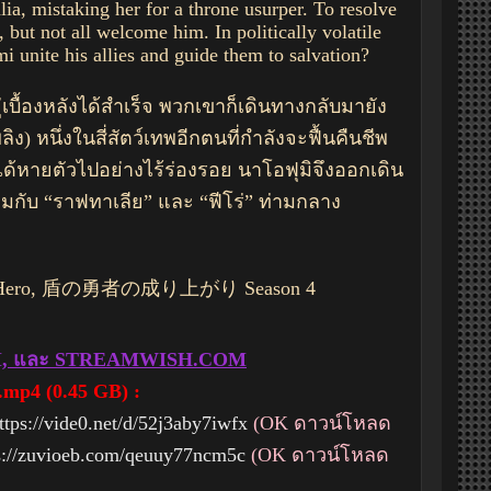
ia, mistaking her for a throne usurper. To resolve
 but not all welcome him. In politically volatile
 unite his allies and guide them to salvation?
เบื้องหลังได้สำเร็จ พวกเขาก็เดินทางกลับมายัง
) หนึ่งในสี่สัตว์เทพอีกตนที่กำลังจะฟื้นคืนชีพ
ได้หายตัวไปอย่างไร้ร่องรอย นาโอฟุมิจึงออกเดิน
กับ “ราฟทาเลีย” และ “ฟีโร่” ท่ามกลาง
e Shield Hero, 盾の勇者の成り上がり Season 4
M, และ STREAMWISH.COM
.mp4 (0.45 GB) :
ttps://vide0.net/d/52j3aby7iwfx
(OK ดาวน์โหลด
s://zuvioeb.com/qeuuy77ncm5c
(OK ดาวน์โหลด