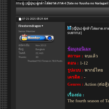
กระทู้:
[ญี่ปุ่น]-ผู้กล้าโล่ผงาด ภาค 4 (Tate no Yuusha no Nariag
07-21-2025
08:29 AM
Firestormdragon
[ญี่ปุ่น]-ผู้กล้าโล่ผงาด 
Senior Member
SUBTITLE]
สมัครเมื่อ
Nov 2013
ข้อมูลอนิเมะ
ที่อยู่
Bangkok
โพสต์
22,465
สถานะ :
จบแล้ว
Thanks
30
Thanked 913 Times in 783 Posts
ตอน :
1-12
รูปแบบ :
พากย์ไทย
เครดิต :
-
Genres :
Action (ต่อสู
เรื่องย่อ :
The fourth season of T