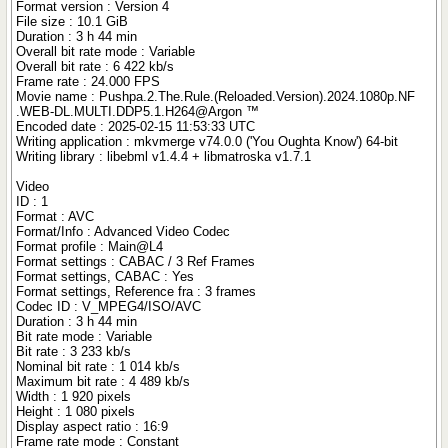
Format version : Version 4
File size : 10.1 GiB
Duration : 3 h 44 min
Overall bit rate mode : Variable
Overall bit rate : 6 422 kb/s
Frame rate : 24.000 FPS
Movie name : Pushpa.2.The.Rule.(Reloaded.Version).2024.1080p.NF
.WEB-DL.MULTI.DDP5.1.H264@Argon ™
Encoded date : 2025-02-15 11:53:33 UTC
Writing application : mkvmerge v74.0.0 ('You Oughta Know') 64-bit
Writing library : libebml v1.4.4 + libmatroska v1.7.1
Video
ID : 1
Format : AVC
Format/Info : Advanced Video Codec
Format profile : Main@L4
Format settings : CABAC / 3 Ref Frames
Format settings, CABAC : Yes
Format settings, Reference fra : 3 frames
Codec ID : V_MPEG4/ISO/AVC
Duration : 3 h 44 min
Bit rate mode : Variable
Bit rate : 3 233 kb/s
Nominal bit rate : 1 014 kb/s
Maximum bit rate : 4 489 kb/s
Width : 1 920 pixels
Height : 1 080 pixels
Display aspect ratio : 16:9
Frame rate mode : Constant