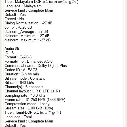
Title : Malayalam-DDP 5.1 (മ ല യ ാ ള ം )
Language : Malayalam
Service kind : Complete Main
Default : Yes
Forced : No
Dialog Normalization : -27 dB
compr : -0.28 dB
dialnorm_Average : -27 dB
dialnorm_Minimum : -27 dB
dialnorm_Maximum : -27 dB
Audio #5
ID : 6
Format : E-AC-3
Format/Info : Enhanced AC-3
Commercial name : Dolby Digital Plus
Codec ID : A_EAC3
Duration : 3 h 44 min
Bit rate mode : Constant
Bit rate : 640 kb/s
Channel(s) : 6 channels
Channel layout : L R C LFE Ls Rs
Sampling rate : 48.0 kHz
Frame rate : 31.250 FPS (1536 SPF)
Compression mode : Lossy
Stream size : 1.00 GiB (10%)
Title : Tamil-DDP 5.1 (த ம ி ழ ் )
Language : Tamil
Service kind : Complete Main
Default : Yes