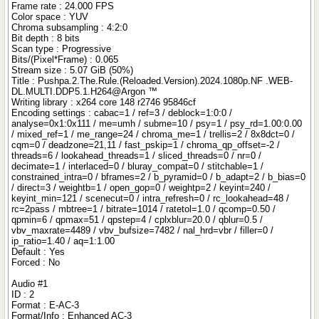
Frame rate : 24.000 FPS
Color space : YUV
Chroma subsampling : 4:2:0
Bit depth : 8 bits
Scan type : Progressive
Bits/(Pixel*Frame) : 0.065
Stream size : 5.07 GiB (50%)
Title : Pushpa.2.The.Rule.(Reloaded.Version).2024.1080p.NF .WEB-
DL.MULTI.DDP5.1.H264@Argon ™
Writing library : x264 core 148 r2746 95846cf
Encoding settings : cabac=1 / ref=3 / deblock=1:0:0 /
analyse=0x1:0x111 / me=umh / subme=10 / psy=1 / psy_rd=1.00:0.00
/ mixed_ref=1 / me_range=24 / chroma_me=1 / trellis=2 / 8x8dct=0 /
cqm=0 / deadzone=21,11 / fast_pskip=1 / chroma_qp_offset=-2 /
threads=6 / lookahead_threads=1 / sliced_threads=0 / nr=0 /
decimate=1 / interlaced=0 / bluray_compat=0 / stitchable=1 /
constrained_intra=0 / bframes=2 / b_pyramid=0 / b_adapt=2 / b_bias=0
/ direct=3 / weightb=1 / open_gop=0 / weightp=2 / keyint=240 /
keyint_min=121 / scenecut=0 / intra_refresh=0 / rc_lookahead=48 /
rc=2pass / mbtree=1 / bitrate=1014 / ratetol=1.0 / qcomp=0.50 /
qpmin=6 / qpmax=51 / qpstep=4 / cplxblur=20.0 / qblur=0.5 /
vbv_maxrate=4489 / vbv_bufsize=7482 / nal_hrd=vbr / filler=0 /
ip_ratio=1.40 / aq=1:1.00
Default : Yes
Forced : No
Audio #1
ID : 2
Format : E-AC-3
Format/Info : Enhanced AC-3