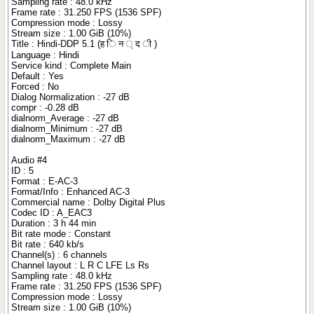
Sampling rate : 48.0 kHz
Frame rate : 31.250 FPS (1536 SPF)
Compression mode : Lossy
Stream size : 1.00 GiB (10%)
Title : Hindi-DDP 5.1 (ह ि न ् द ी )
Language : Hindi
Service kind : Complete Main
Default : Yes
Forced : No
Dialog Normalization : -27 dB
compr : -0.28 dB
dialnorm_Average : -27 dB
dialnorm_Minimum : -27 dB
dialnorm_Maximum : -27 dB
Audio #4
ID : 5
Format : E-AC-3
Format/Info : Enhanced AC-3
Commercial name : Dolby Digital Plus
Codec ID : A_EAC3
Duration : 3 h 44 min
Bit rate mode : Constant
Bit rate : 640 kb/s
Channel(s) : 6 channels
Channel layout : L R C LFE Ls Rs
Sampling rate : 48.0 kHz
Frame rate : 31.250 FPS (1536 SPF)
Compression mode : Lossy
Stream size : 1.00 GiB (10%)