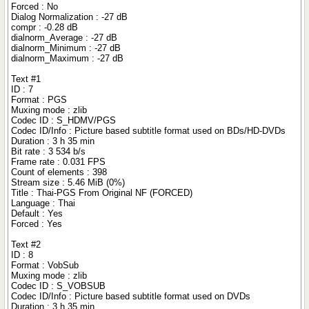
Forced : No
Dialog Normalization : -27 dB
compr : -0.28 dB
dialnorm_Average : -27 dB
dialnorm_Minimum : -27 dB
dialnorm_Maximum : -27 dB
Text #1
ID : 7
Format : PGS
Muxing mode : zlib
Codec ID : S_HDMV/PGS
Codec ID/Info : Picture based subtitle format used on BDs/HD-DVDs
Duration : 3 h 35 min
Bit rate : 3 534 b/s
Frame rate : 0.031 FPS
Count of elements : 398
Stream size : 5.46 MiB (0%)
Title : Thai-PGS From Original NF (FORCED)
Language : Thai
Default : Yes
Forced : Yes
Text #2
ID : 8
Format : VobSub
Muxing mode : zlib
Codec ID : S_VOBSUB
Codec ID/Info : Picture based subtitle format used on DVDs
Duration : 3 h 35 min