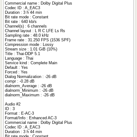
Commercial name : Dolby Digital Plus
Codec ID : A_EAC3
Duration : 3 h 44 min
Bit rate mode : Constant
Bit rate : 640 kb/s
Channel(s) : 6 channels
Channel layout : L R C LFE Ls Rs
Sampling rate : 48.0 kHz
Frame rate : 31.250 FPS (1536 SPF)
Compression mode : Lossy
Stream size : 1.01 GiB (10%)
Title : Thai-DDP 5.1
Language : Thai
Service kind : Complete Main
Default : Yes
Forced : Yes
Dialog Normalization : -26 dB
compr : -0.28 dB
dialnorm_Average : -26 dB
dialnorm_Minimum : -26 dB
dialnorm_Maximum : -26 dB
Audio #2
ID : 3
Format : E-AC-3
Format/Info : Enhanced AC-3
Commercial name : Dolby Digital Plus
Codec ID : A_EAC3
Duration : 3 h 44 min
Bit rate mode : Constant