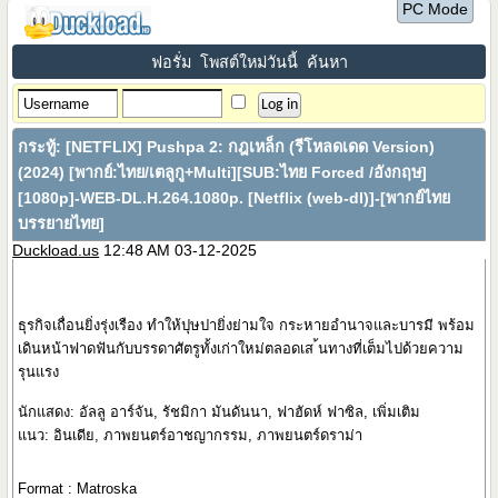
PC Mode
ฟอรั่ม
โพสต์ใหม่วันนี้
ค้นหา
กระทู้:
[NETFLIX] Pushpa 2: กฎเหล็ก (รีโหลดเดด Version)
(2024) [พากย์:ไทย/เตลูกู+Multi][SUB:ไทย Forced /อังกฤษ]
[1080p]-WEB-DL.H.264.1080p. [Netflix (web-dl)]-[พากย์ไทย
บรรยายไทย]
Duckload.us
12:48 AM 03-12-2025
ธุรกิจเถื่อนยิ่งรุ่งเรือง ทำให้ปุษปายิ่งย่ามใจ กระหายอำนาจและบารมี พร้อม
เดินหน้าฟาดฟันกับบรรดาศัตรูทั้งเก่าใหม่ตลอดเส ้นทางที่เต็มไปด้วยความ
รุนแรง
นักแสดง: อัลลู อาร์จัน, รัชมิกา มันดันนา, ฟาฮัดห์ ฟาซิล, เพิ่มเติม
แนว: อินเดีย, ภาพยนตร์อาชญากรรม, ภาพยนตร์ดราม่า
Format : Matroska