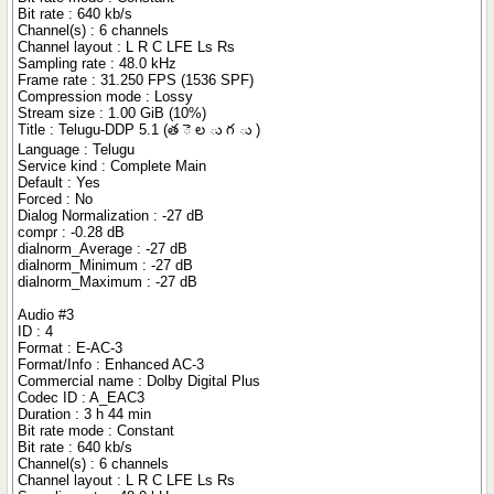
Bit rate : 640 kb/s
Channel(s) : 6 channels
Channel layout : L R C LFE Ls Rs
Sampling rate : 48.0 kHz
Frame rate : 31.250 FPS (1536 SPF)
Compression mode : Lossy
Stream size : 1.00 GiB (10%)
Title : Telugu-DDP 5.1 (త ె ల ు గ ు )
Language : Telugu
Service kind : Complete Main
Default : Yes
Forced : No
Dialog Normalization : -27 dB
compr : -0.28 dB
dialnorm_Average : -27 dB
dialnorm_Minimum : -27 dB
dialnorm_Maximum : -27 dB
Audio #3
ID : 4
Format : E-AC-3
Format/Info : Enhanced AC-3
Commercial name : Dolby Digital Plus
Codec ID : A_EAC3
Duration : 3 h 44 min
Bit rate mode : Constant
Bit rate : 640 kb/s
Channel(s) : 6 channels
Channel layout : L R C LFE Ls Rs