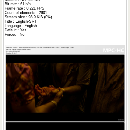
Bit rate : 61 b/s
Frame rate : 0.221 FPS
Count of elements : 2901
Stream size : 98.9 KiB (0%)
Title : English-SRT
Language : English
Default : Yes
Forced : No