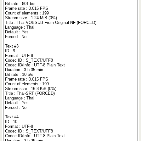
Bit rate : 801 b/s
Frame rate : 0.015 FPS
Count of elements : 199
Stream size : 1.24 MiB (0%)
Title : Thai-VOBSUB From Original NF (FORCED)
Language : Thai
Default : Yes
Forced : No
Text #3
ID : 9
Format : UTF-8
Codec ID : S_TEXT/UTF8
Codec ID/Info : UTF-8 Plain Text
Duration : 3 h 35 min
Bit rate : 10 b/s
Frame rate : 0.015 FPS
Count of elements : 199
Stream size : 16.8 KiB (0%)
Title : Thai-SRT (FORCED)
Language : Thai
Default : Yes
Forced : No
Text #4
ID : 10
Format : UTF-8
Codec ID : S_TEXT/UTF8
Codec ID/Info : UTF-8 Plain Text
Duration : 3 h 38 min