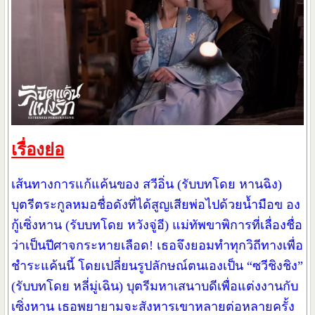
เรื่องย่อ
เส้นทางการแก้แค้นของ สวีอิ่น (รับบทโดย หานฉิง)
บุตรีตระกูลหมอชื่อดังที่ได้สูญเสียพ่อไปด้วยน้ำมือข อง
กู้เซิ่งหาน (รับบทโดย หวังจู่อี) แม่ทัพขาพิการที่เลื่องชื่อ
ว่าเป็นปีศาจกระหายเลือด! เธอจึงยอมทำทุกวิถีทางเพื่อ
ชำระแค้นนี้ โดยเปลี่ยนรูปลักษณ์ตนเองเป็น “ซวีชิงชิง”
(รับบทโดย หลี่มู่เฉิน) บุตรีมหาเสนาบดีเพื่อแต่งงานกับ
เซิ่งหาน เธอพยายามจะสังหารเขาหลายต่อหลายครั้ง