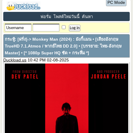
PC Mode
ฟอรั่ม
โพสต์ใหม่วันนี้
ค้นหา
กระทู้:
[ฝรั่ง]-> Monkey Man (2024) : มังกี้แมน • [เสียงอังกฤษ
TrueHD 7.1.Atmos / พากย์ไทย DD 2.0] • [บรรยาย: ไทย-อังกฤษ
Master] • [* 1080p Super HQ ชัด + กระหึ่ม *]
Duckload.us
10:42 PM 02-08-2025