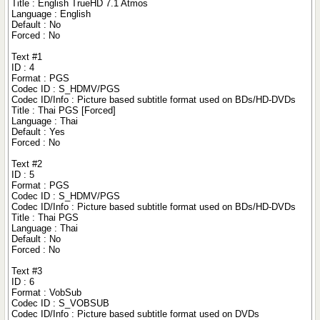
Title : English TrueHD 7.1 Atmos
Language : English
Default : No
Forced : No
Text #1
ID : 4
Format : PGS
Codec ID : S_HDMV/PGS
Codec ID/Info : Picture based subtitle format used on BDs/HD-DVDs
Title : Thai PGS [Forced]
Language : Thai
Default : Yes
Forced : No
Text #2
ID : 5
Format : PGS
Codec ID : S_HDMV/PGS
Codec ID/Info : Picture based subtitle format used on BDs/HD-DVDs
Title : Thai PGS
Language : Thai
Default : No
Forced : No
Text #3
ID : 6
Format : VobSub
Codec ID : S_VOBSUB
Codec ID/Info : Picture based subtitle format used on DVDs