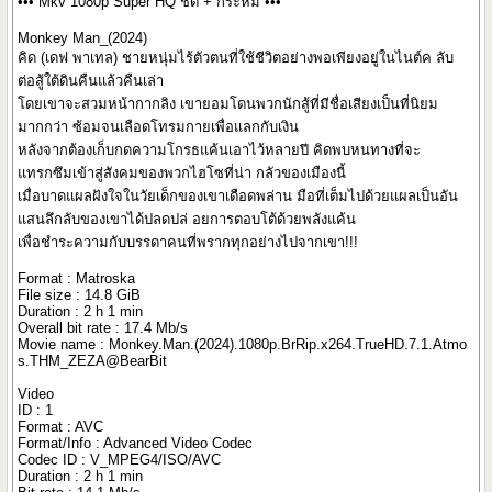
••• Mkv 1080p Super HQ ชัด + กระหึ่ม •••
Monkey Man_(2024)
คิด (เดฟ พาเทล) ชายหนุ่มไร้ตัวตนที่ใช้ชีวิตอย่างพอเพียงอยู่ในไนต์ค ลับ
ต่อสู้ใต้ดินคืนแล้วคืนเล่า
โดยเขาจะสวมหน้ากากลิง เขายอมโดนพวกนักสู้ที่มีชื่อเสียงเป็นที่นิยม
มากกว่า ซ้อมจนเลือดโทรมกายเพื่อแลกกับเงิน
หลังจากต้องเก็บกดความโกรธแค้นเอาไว้หลายปี คิดพบหนทางที่จะ
แทรกซึมเข้าสู่สังคมของพวกไฮโซที่น่า กลัวของเมืองนี้
เมื่อบาดแผลฝังใจในวัยเด็กของเขาเดือดพล่าน มือที่เต็มไปด้วยแผลเป็นอัน
แสนลึกลับของเขาได้ปลดปล่ อยการตอบโต้ด้วยพลังแค้น
เพื่อชำระความกับบรรดาคนที่พรากทุกอย่างไปจากเขา!!!
Format : Matroska
File size : 14.8 GiB
Duration : 2 h 1 min
Overall bit rate : 17.4 Mb/s
Movie name : Monkey.Man.(2024).1080p.BrRip.x264.TrueHD.7.1.Atmo
s.THM_ZEZA@BearBit
Video
ID : 1
Format : AVC
Format/Info : Advanced Video Codec
Codec ID : V_MPEG4/ISO/AVC
Duration : 2 h 1 min