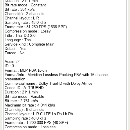
Duration : 2 h 1 min
Bit rate mode : Constant
Bit rate : 384 kb/s
Channel(s) : 2 channels
Channel layout : L R
Sampling rate : 48.0 kHz
Frame rate : 31.250 FPS (1536 SPF)
Compression mode : Lossy
Title : Thai DD 2.0
Language : Thai
Service kind : Complete Main
Default : Yes
Forced : No
Audio #2
ID : 3
Format : MLP FBA 16-ch
Format/Info : Meridian Lossless Packing FBA with 16-channel
presentation
Commercial name : Dolby TrueHD with Dolby Atmos
Codec ID : A_TRUEHD
Duration : 2 h 1 min
Bit rate mode : Variable
Bit rate : 2 761 kb/s
Maximum bit rate : 4 044 kb/s
Channel(s) : 8 channels
Channel layout : L R C LFE Ls Rs Lb Rb
Sampling rate : 48.0 kHz
Frame rate : 1 200.000 FPS (40 SPF)
Compression mode : Lossless