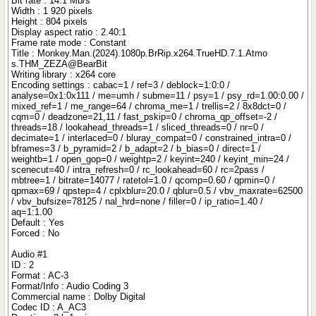
Bit rate : 14.1 Mb/s
Width : 1 920 pixels
Height : 804 pixels
Display aspect ratio : 2.40:1
Frame rate mode : Constant
Title : Monkey.Man.(2024).1080p.BrRip.x264.TrueHD.7.1.Atmo
s.THM_ZEZA@BearBit
Writing library : x264 core
Encoding settings : cabac=1 / ref=3 / deblock=1:0:0 /
analyse=0x1:0x111 / me=umh / subme=11 / psy=1 / psy_rd=1.00:0.00 /
mixed_ref=1 / me_range=64 / chroma_me=1 / trellis=2 / 8x8dct=0 /
cqm=0 / deadzone=21,11 / fast_pskip=0 / chroma_qp_offset=-2 /
threads=18 / lookahead_threads=1 / sliced_threads=0 / nr=0 /
decimate=1 / interlaced=0 / bluray_compat=0 / constrained_intra=0 /
bframes=3 / b_pyramid=2 / b_adapt=2 / b_bias=0 / direct=1 /
weightb=1 / open_gop=0 / weightp=2 / keyint=240 / keyint_min=24 /
scenecut=40 / intra_refresh=0 / rc_lookahead=60 / rc=2pass /
mbtree=1 / bitrate=14077 / ratetol=1.0 / qcomp=0.60 / qpmin=0 /
qpmax=69 / qpstep=4 / cplxblur=20.0 / qblur=0.5 / vbv_maxrate=62500
/ vbv_bufsize=78125 / nal_hrd=none / filler=0 / ip_ratio=1.40 /
aq=1:1.00
Default : Yes
Forced : No
Audio #1
ID : 2
Format : AC-3
Format/Info : Audio Coding 3
Commercial name : Dolby Digital
Codec ID : A_AC3