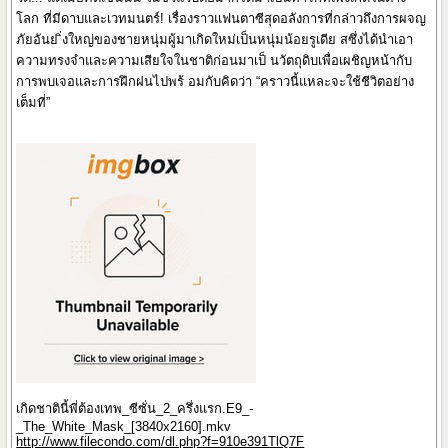
โลก ที่มีดาบและเวทมนตร์! เรื่องราวแฟนตาซีสุดอลังการที่กล่าวถึงการผจญ
ภัยอันย ิ่งใหญ่ของชายหนุ่มผู้มาเกิดใหม่เป็นหนุ่มน้อยรูเดีย สซึ่งได้นำเอา
ความทรงจำและความเสียใจในชาติก่อนมาเป็ นวัตถุดิบเพื่อเผชิญหน้ากับ
การพบเจอและการฝึกฝนไปพร้ อมกับคิดว่า “คราวนี้แหละจะใช้ชีวิตอย่าง
เต็มที่”
เกิดชาตินี้พี่ต้องเทพ_ซีซั่น_2_ครึ่งแรก.E9_-
_The_White_Mask_[3840x2160].mkv
http://www.filecondo.com/dl.php?f=910e391TlQ7F