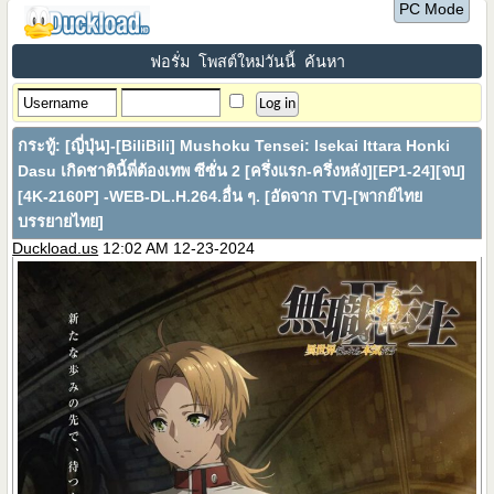
PC Mode
ฟอรั่ม
โพสต์ใหม่วันนี้
ค้นหา
กระทู้:
[ญี่ปุ่น]-[BiliBili] Mushoku Tensei: Isekai Ittara Honki
Dasu เกิดชาตินี้พี่ต้องเทพ ซีซั่น 2 [ครึ่งแรก-ครึ่งหลัง][EP1-24][จบ]
[4K-2160P] -WEB-DL.H.264.อื่น ๆ. [อัดจาก TV]-[พากย์ไทย
บรรยายไทย]
Duckload.us
12:02 AM 12-23-2024