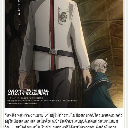
วันหนึ่ง หนุ่มว่างงานอายุ 34 ปีผู้ไม่ทำงาน ไม่ข้องเกี่ยวกับใครเอาแต่หมกตัว
อยู่ในห้องเล่นเกมเล ่นเน็ตตั้งแต่เช้ายันค่ำประสบอุบัติเหตุบนถนนจนเสียช
ีวิต... แต่เมื่อคิดเช่นนั้น ในชั่วแวบต่อมาก็ได้มาเป็นทารกที่เพิ่งเกิดในต่าง