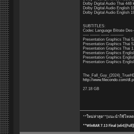
Dolby Digital Audio Thai 448
Dolby Digital Audio English 
Dolby Digital Audio English 
SUBTITLES:
Codec Language Bitrate Des--
----- -------- ------- -----------
Presentation Graphics Thai 
Presentation Graphics Thai 
Presentation Graphics Thai 
Presentation Graphics Engli
Presentation Graphics Engli
Presentation Graphics Englis
The_Fall_Guy_(2024)_True
http://www.filecondo.com/dl
27.18 GB
**ใหม่ล่าสุด**[แนะนำใช้โหลด fi
**WinRAR 7.13 Final (x64)[Full