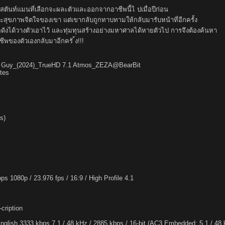
งสตันท์แมนที่เลือกจะผละตัวและออกจากอาชีพนี้ไ ปเมื่อปีก่อน
และสุขภาพจิตใจของเขา แต่เขากลับถูกทาบทามให้กลับมารับหน้าที่อีกครั้ง
ื่อดังได้วางตัวเอาไว้ และทุ่มทุนสร้างอย่างมหาศาลได้หายตัวไป การจึงต้องค้นหา
พของตัวเองกลับมาอีกครั ้ง!!!
ll Guy_(2024)_TrueHD 7.1 Atmos_ZEZA@BearBit
tes
s)
1080p / 23.976 fps / 16:9 / High Profile 4.1
cription
glish 3333 kbps 7.1 / 48 kHz / 2885 kbps / 16-bit (AC3 Embedded: 5.1 / 48 