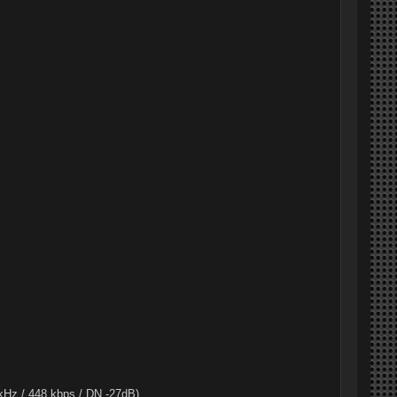
kHz / 448 kbps / DN -27dB)