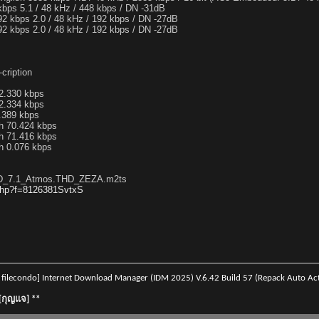
 kbps 5.1 / 48 kHz / 448 kbps / DN -31dB
192 kbps 2.0 / 48 kHz / 192 kbps / DN -27dB
192 kbps 2.0 / 48 kHz / 192 kbps / DN -27dB
cription
52.330 kbps
52.334 kbps
1.389 kbps
sh 70.424 kbps
sh 71.416 kbps
h 0.076 kbps
HD_7.1_Atmos.THD_ZEZA.m2ts
.php?f=8126381SvtxS
lecondo] Internet Download Manager (IDM 2025) V.6.42 Build 57 (Repack Auto Acti
][กุญแจ] **