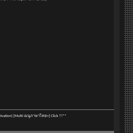
vation) [Multi เมนูภาษาไทย+] Click !!!**