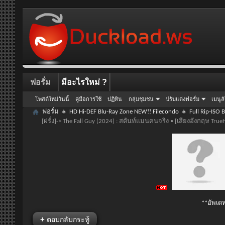
ฟอรั่ม
มีอะไรใหม่ ?
โพสต์ใหม่วันนี้
คู่มือการใช้
ปฏิทิน
กลุ่มชุมชน
ปรับแต่งฟอรั่ม
เมนูล
ฟอรั่ม
HD Hi-DEF Blu-Ray Zone NEW!! Filecondo
Full Rip-ISO 
[ฝรั่ง]-> The Fall Guy (2024) : สตันท์แมนคนจริง • [เสียงอังกฤษ Tr
**อัพเดท
+
ตอบกลับกระทู้