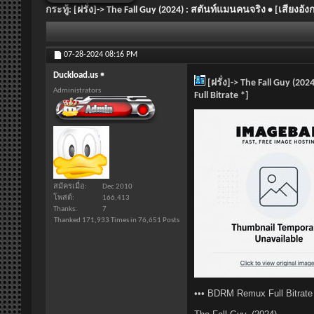
กระทู้:
[ฝรั่ง]-> The Fall Guy (2024) : สตันท์แมนคนจริง • [เสียง
07-28-2024
08:16 PM
Duckload.us
[ฝรั่ง]-> The Fall Guy (2
Administrators
Full Bitrate *]
สมัครเมื่อ
Dec 2010
โพสต์
166,413
Thanks
7
Thanked 171,933 Times in 76,651 Posts
••• BDRM Remux Full Bitrate 