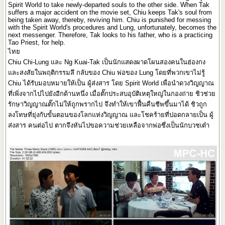
Spirit World to take newly-departed souls to the other side. When Tak
suffers a major accident on the movie set, Chiu keeps Tak's soul from
being taken away, thereby, reviving him. Chiu is punished for messing
with the Spirit World's procedures and Lung, unfortunately, becomes the
next messenger. Therefore, Tak looks to his father, who is a practicing
Tao Priest, for help.
ไทย
Chiu Chi-Lung และ Ng Kuai-Tak เป็นนักแสดงผาดโผนสองคนในฮ่องกง
และสงสัยในพฤติกรรมลึ กลับของ Chiu พ่อของ Lung โดยที่พวกเขาไม่รู้
Chiu ได้รับมอบหมายให้เป็น ผู้ส่งสาร โดย Spirit World เพื่อนำดวงวิญญาณ
ที่เพิ่งจากไปไปยังอีกด้านหนึ่ง เมื่อตั๊กประสบอุบัติเหตุใหญ่ในกองถ่าย ชิวช่วย
รักษาวิญญาณตั๊กไม่ให้ถูกพรากไป จึงทำให้เขาฟื้นคืนชีพขึ้นมาได้ ชิวถูก
ลงโทษที่ยุ่งกับขั้นตอนของโลกแห่งวิญญาณ และโชคร้ายที่ปอดกลายเป็น ผู้
ส่งสาร คนต่อไป ตากจึงหันไปขอความช่วยเหลือจากพ่อซึ่งเป็นนักบวชเต๋า