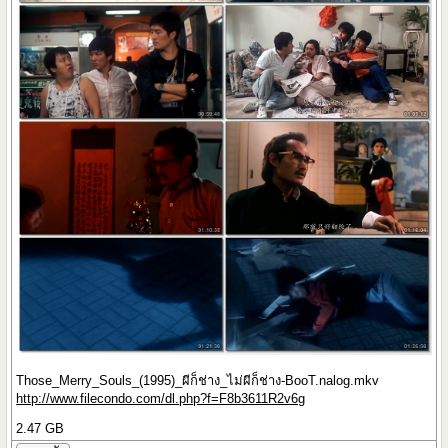
Those_Merry_Souls_(1995)_ผีก็ช่าง_ไม่ผีก็ช่าง-BooT.nalog.mkv
http://www.filecondo.com/dl.php?f=F8b3611R2v6g
2.47 GB