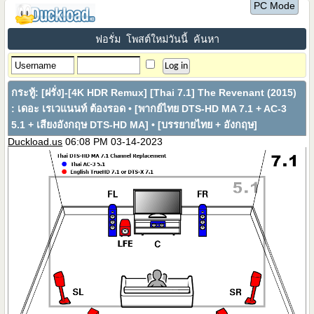
PC Mode
ฟอรั่ม
โพสต์ใหม่วันนี้
ค้นหา
กระทู้:
[ฝรั่ง]-[4K HDR Remux] [Thai 7.1] The Revenant (2015)
: เดอะ เรเวแนนท์ ต้องรอด • [พากย์ไทย DTS-HD MA 7.1 + AC-3
5.1 + เสียงอังกฤษ DTS-HD MA] • [บรรยายไทย + อังกฤษ]
Duckload.us
06:08 PM 03-14-2023