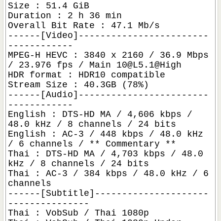
Size : 51.4 GiB
Duration : 2 h 36 min
Overall Bit Rate : 47.1 Mb/s
------[Video]------------------------
------------
MPEG-H HEVC : 3840 x 2160 / 36.9 Mbps
/ 23.976 fps / Main
10@L5.1
@High
HDR format : HDR10 compatible
Stream Size : 40.3GB (78%)
------[Audio]------------------------
------------
English : DTS-HD MA / 4,606 kbps /
48.0 kHz / 8 channels / 24 bits
English : AC-3 / 448 kbps / 48.0 kHz
/ 6 channels / ** Commentary **
Thai : DTS-HD MA / 4,703 kbps / 48.0
kHz / 8 channels / 24 bits
Thai : AC-3 / 384 kbps / 48.0 kHz / 6
channels
------[Subtitle]---------------------
---------------
Thai : VobSub / Thai 1080p