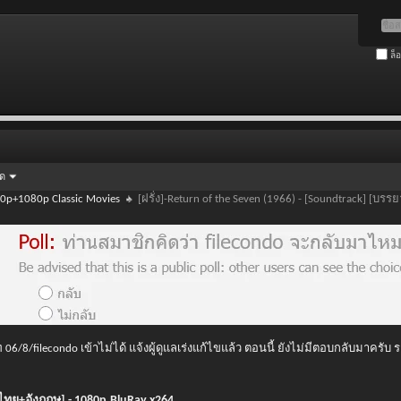
ล็
ัด
0p+1080p Classic Movies
[ฝรั่ง]-Return of the Seven (1966) - [Soundtrack] [บ
 06/8/filecondo เข้าไม่ได้ แจ้งผู้ดูแลเร่งแก้ไขแล้ว ตอนนี้ ยังไม่มีตอบกลับมาครับ
ยไทย+อังกฤษ] - 1080p.BluRay.x264