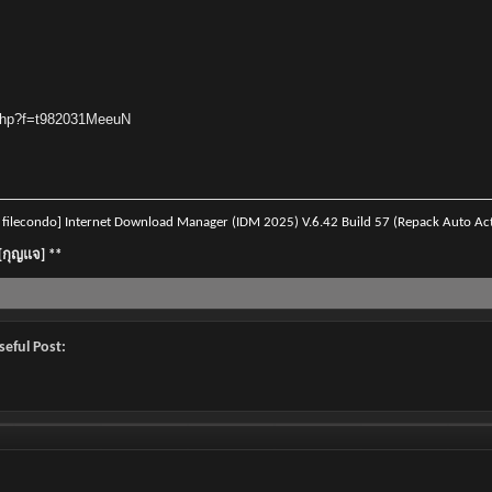
.php?f=t982031MeeuN
lecondo] Internet Download Manager (IDM 2025) V.6.42 Build 57 (Repack Auto Acti
][กุญแจ] **
seful Post: