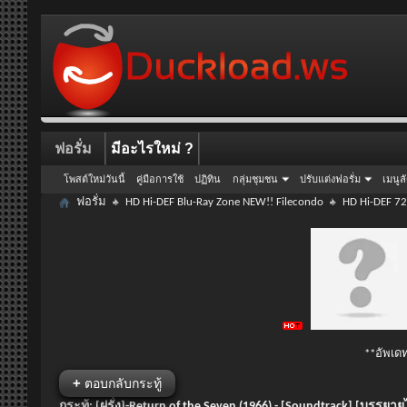
ฟอรั่ม
มีอะไรใหม่ ?
โพสต์ใหม่วันนี้
คู่มือการใช้
ปฏิทิน
กลุ่มชุมชน
ปรับแต่งฟอรั่ม
เมนูล
ฟอรั่ม
HD Hi-DEF Blu-Ray Zone NEW!! Filecondo
HD Hi-DEF 72
**อัพเดท
+
ตอบกลับกระทู้
กระทู้:
[ฝรั่ง]-Return of the Seven (1966) - [Soundtrack] [บรรยา