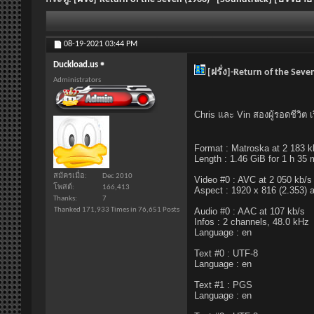
08-19-2021
03:44 PM
Duckload.us
[ฝรั่ง]-Return of the Sev
Administrators
Chris และ Vin สองผู้รอดชีวิต 
Format : Matroska at 2 183 k
Length : 1.46 GiB for 1 h 35
สมัครเมื่อ
Dec 2010
Video #0 : AVC at 2 050 kb/s
โพสต์
166,413
Aspect : 1920 x 816 (2.353) a
Thanks
7
Thanked 171,933 Times in 76,651 Posts
Audio #0 : AAC at 107 kb/s
Infos : 2 channels, 48.0 kHz
Language : en
Text #0 : UTF-8
Language : en
Text #1 : PGS
Language : en