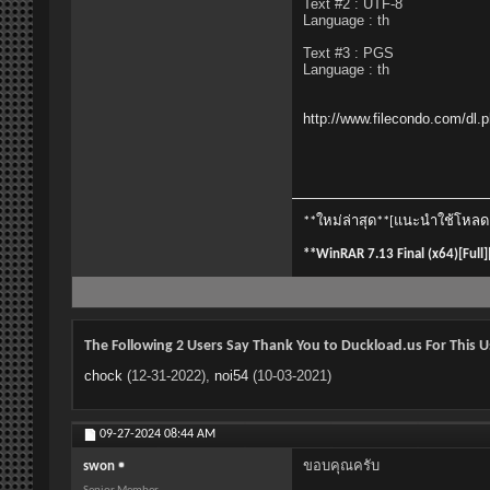
Text #2 : UTF-8
Language : th
Text #3 : PGS
Language : th
http://www.filecondo.com/dl
**ใหม่ล่าสุด**[แนะนำใช้โหลด fi
**WinRAR 7.13 Final (x64)[Full
The Following 2 Users Say Thank You to Duckload.us For This U
chock
(12-31-2022),
noi54
(10-03-2021)
09-27-2024
08:44 AM
ขอบคุณครับ
swon