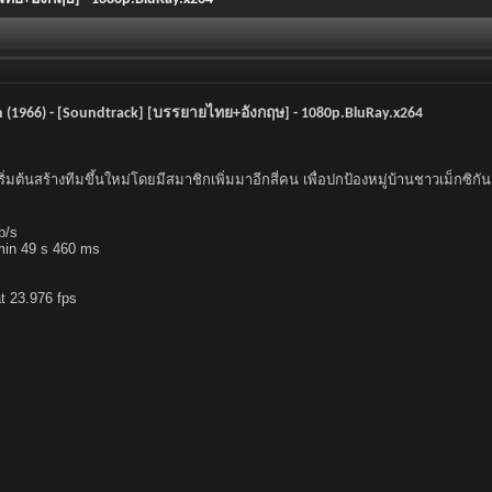
en (1966) - [Soundtrack] [บรรยายไทย+อังกฤษ] - 1080p.BluRay.x264
เริ่มต้นสร้างทีมขึ้นใหม่โดยมีสมาชิกเพิ่มมาอีกสี่คน เพื่อปกป้องหมู่บ้านชาวเม็กซ
b/s
 min 49 s 460 ms
t 23.976 fps