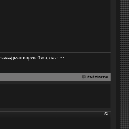
vation) [Multi เมนูภาษาไทย+] Click !!!**
อ้างอิงข้อความ
#2