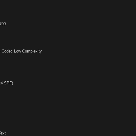
.709
o Codec Low Complexity
24 SPF)
Text