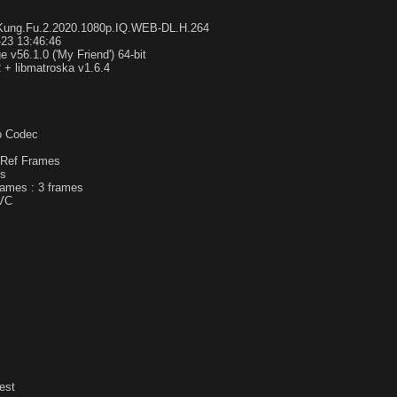
Kung.Fu.2.2020.1080p.IQ.WEB-DL.H.264
23 13:46:46
 v56.1.0 ('My Friend') 64-bit
.2 + libmatroska v1.6.4
o Codec
 Ref Frames
es
rames : 3 frames
VC
test