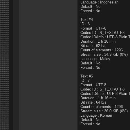
Language : Indonesian
Default : No
Forced : No
Text #4
ID : 6
Format : UTF-8
Codec ID : S_TEXT/UTF8
Codec ID/Info : UTF-8 Plain 
Duration : 1 h 16 min
Bit rate : 62 b/s
Count of elements : 1296
Stream size : 34.9 KiB (0%)
Language : Malay
Default : No
Forced : No
Text #5
ID : 7
Format : UTF-8
Codec ID : S_TEXT/UTF8
Codec ID/Info : UTF-8 Plain 
Duration : 1 h 16 min
Bit rate : 64 b/s
Count of elements : 1296
Stream size : 36.0 KiB (0%)
Language : Korean
Default : No
Forced : No