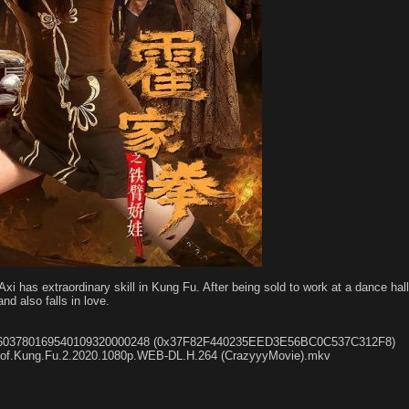
Axi has extraordinary skill in
Kung
Fu. After being sold to work at a dance hal
and also falls in love.
37603780169540109320000248 (0x37F82F440235EED3E56BC0C537C312F8)
.of.Kung.Fu.2.2020.1080p.WEB-DL.H.264 (CrazyyyMovie).mkv