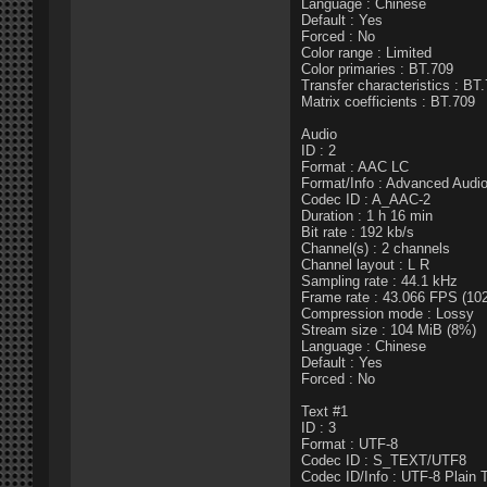
Language : Chinese
Default : Yes
Forced : No
Color range : Limited
Color primaries : BT.709
Transfer characteristics : BT
Matrix coefficients : BT.709
Audio
ID : 2
Format : AAC LC
Format/Info : Advanced Audi
Codec ID : A_AAC-2
Duration : 1 h 16 min
Bit rate : 192 kb/s
Channel(s) : 2 channels
Channel layout : L R
Sampling rate : 44.1 kHz
Frame rate : 43.066 FPS (10
Compression mode : Lossy
Stream size : 104 MiB (8%)
Language : Chinese
Default : Yes
Forced : No
Text #1
ID : 3
Format : UTF-8
Codec ID : S_TEXT/UTF8
Codec ID/Info : UTF-8 Plain 