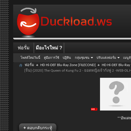
ฟอรั่ม
มีอะไรใหม่ ?
โพสต์ใหม่วันนี้
คู่มือการใช้
ปฏิทิน
กลุ่มชุมชน
ปรับแต่งฟอรั่ม
เมนูล
ฟอรั่ม
HD Hi-DEF Blu-Ray Zone [FILECOND]
HD Hi-DEF Blu-Ray
[จีน]-[2020] The Queen of Kung Fu 2 - ยอดหญิงเจ้ากังฟู 2 -WEB-D
**อัพเดท
+
ตอบกลับกระทู้