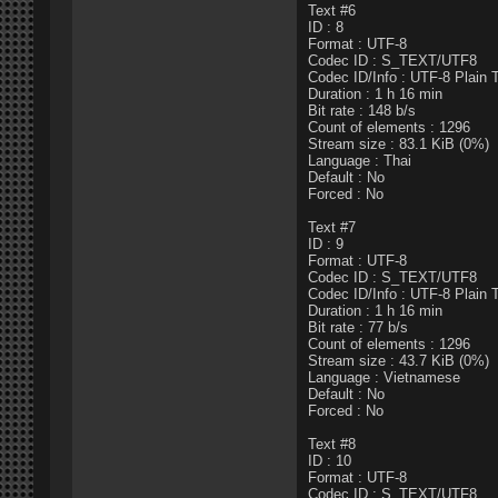
Text #6
ID : 8
Format : UTF-8
Codec ID : S_TEXT/UTF8
Codec ID/Info : UTF-8 Plain 
Duration : 1 h 16 min
Bit rate : 148 b/s
Count of elements : 1296
Stream size : 83.1 KiB (0%)
Language : Thai
Default : No
Forced : No
Text #7
ID : 9
Format : UTF-8
Codec ID : S_TEXT/UTF8
Codec ID/Info : UTF-8 Plain 
Duration : 1 h 16 min
Bit rate : 77 b/s
Count of elements : 1296
Stream size : 43.7 KiB (0%)
Language : Vietnamese
Default : No
Forced : No
Text #8
ID : 10
Format : UTF-8
Codec ID : S_TEXT/UTF8