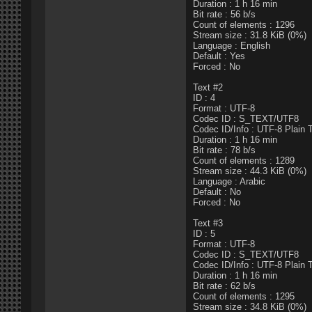
Duration : 1 h 16 min
Bit rate : 56 b/s
Count of elements : 1296
Stream size : 31.8 KiB (0%)
Language : English
Default : Yes
Forced : No
Text #2
ID : 4
Format : UTF-8
Codec ID : S_TEXT/UTF8
Codec ID/Info : UTF-8 Plain 
Duration : 1 h 16 min
Bit rate : 78 b/s
Count of elements : 1289
Stream size : 44.3 KiB (0%)
Language : Arabic
Default : No
Forced : No
Text #3
ID : 5
Format : UTF-8
Codec ID : S_TEXT/UTF8
Codec ID/Info : UTF-8 Plain 
Duration : 1 h 16 min
Bit rate : 62 b/s
Count of elements : 1295
Stream size : 34.8 KiB (0%)