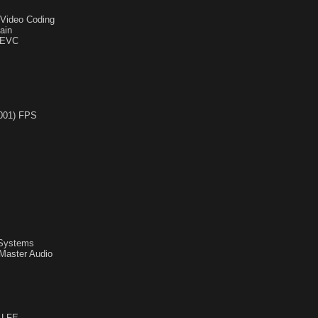
y Video Coding
ain
HEVC
1001) FPS
r Systems
Master Audio
s LFE