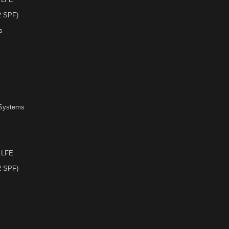
2 SPF)
s
r Systems
s LFE
2 SPF)