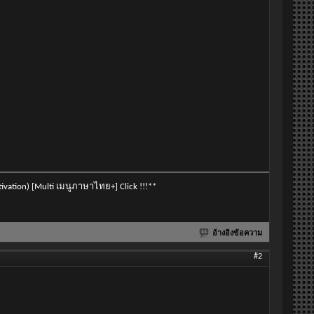
vation) [Multi เมนูภาษาไทย+] Click !!!**
อ้างอิงข้อความ
#2