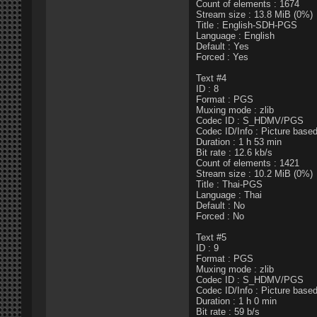
Count of elements : 1674
Stream size : 13.8 MiB (0%)
Title : English-SDH-PGS
Language : English
Default : Yes
Forced : Yes
Text #4
ID : 8
Format : PGS
Muxing mode : zlib
Codec ID : S_HDMV/PGS
Codec ID/Info : Picture bas
Duration : 1 h 53 min
Bit rate : 12.6 kb/s
Count of elements : 1421
Stream size : 10.2 MiB (0%)
Title : Thai-PGS
Language : Thai
Default : No
Forced : No
Text #5
ID : 9
Format : PGS
Muxing mode : zlib
Codec ID : S_HDMV/PGS
Codec ID/Info : Picture bas
Duration : 1 h 0 min
Bit rate : 59 b/s