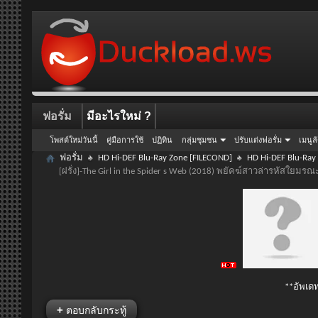
ฟอรั่ม
มีอะไรใหม่ ?
โพสต์ใหม่วันนี้
คู่มือการใช้
ปฏิทิน
กลุ่มชุมชน
ปรับแต่งฟอรั่ม
เมนูล
ฟอรั่ม
HD Hi-DEF Blu-Ray Zone [FILECOND]
HD Hi-DEF Blu-Ray
[ฝรั่ง]-The Girl in the Spider s Web (2018) พยัคฆ์สาวล่ารหัสใย
**อัพเดท
+
ตอบกลับกระทู้