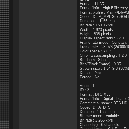
Format : HEVC
Format/Info : High Efficienc
Format profile : Main@L4@M
Codec ID : V_MPEGH/ISO/
Duration : 1 h 55 min
Bit rate : 1 910 kb/s
Width : 1 920 pixels
Height : 808 pixels
Display aspect ratio : 2.40:1
Frame rate mode : Constant
Frame rate : 23.976 (24000/
Color space : YUV
Chroma subsampling : 4:2:0
Bit depth : 8 bits
Bits/(Pixel*Frame) : 0.051
Stream size : 1.54 GiB (30%)
Default : Yes
Forced : No
Audio #1
ID : 2
Format : DTS XLL
Format/Info : Digital Theate
Commercial name : DTS-HD 
Codec ID : A_DTS
Duration : 1 h 55 min
Bit rate mode : Variable
Bit rate : 2 266 kb/s
Channel(s) : 6 channels
Channel layout : C L R Ls R