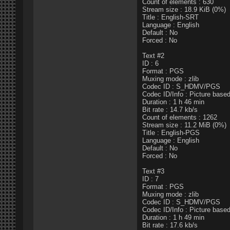
Count of elements : 630
Stream size : 18.9 KiB (0%)
Title : English-SRT
Language : English
Default : No
Forced : No
Text #2
ID : 6
Format : PGS
Muxing mode : zlib
Codec ID : S_HDMV/PGS
Codec ID/Info : Picture bas
Duration : 1 h 46 min
Bit rate : 14.7 kb/s
Count of elements : 1262
Stream size : 11.2 MiB (0%)
Title : English-PGS
Language : English
Default : No
Forced : No
Text #3
ID : 7
Format : PGS
Muxing mode : zlib
Codec ID : S_HDMV/PGS
Codec ID/Info : Picture bas
Duration : 1 h 49 min
Bit rate : 17.6 kb/s