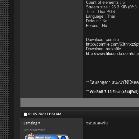
Count of elements : 6
Stream size : 26.3 KiB (0%)
Title : Thai-PGS
Language : Thai
Default : No
Forced : No
Download: cornfile
http://cornfile.com/63thltkz9p
Download: mekafile
http://www.filecondo.com/d
**ใหม่ล่าสุด**[แนะนำใช้โหลด fi
**WinRAR 7.13 Final (x64)[Full
01-05-2020
11:23 AM
ขอบคุณครับ
Lamsing
Senior Member