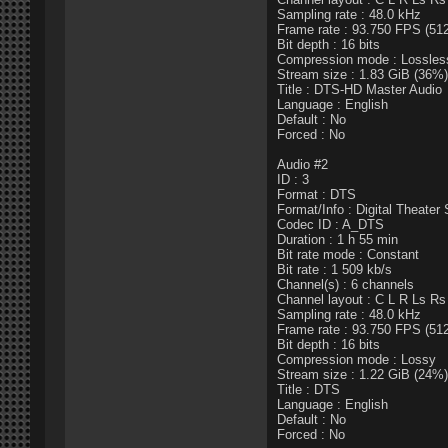
Sampling rate : 48.0 kHz
Frame rate : 93.750 FPS (51
Bit depth : 16 bits
Compression mode : Lossles
Stream size : 1.83 GiB (36%)
Title : DTS-HD Master Audio
Language : English
Default : No
Forced : No
Audio #2
ID : 3
Format : DTS
Format/Info : Digital Theate
Codec ID : A_DTS
Duration : 1 h 55 min
Bit rate mode : Constant
Bit rate : 1 509 kb/s
Channel(s) : 6 channels
Channel layout : C L R Ls R
Sampling rate : 48.0 kHz
Frame rate : 93.750 FPS (51
Bit depth : 16 bits
Compression mode : Lossy
Stream size : 1.22 GiB (24%)
Title : DTS
Language : English
Default : No
Forced : No