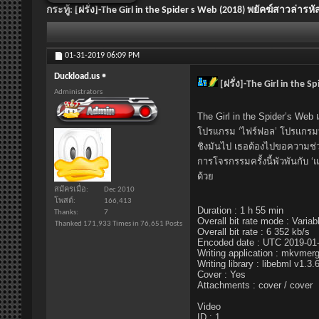
กระทู้:
[ฝรั่ง]-The Girl in the Spider s Web (2018) พยัคฆ์สาวล
01-31-2019
06:09 PM
Duckload.us
[ฝรั่ง]-The Girl in th
Administrators
The Girl in the Spider’s Web เ
โปรแกรม ‘ไฟร์ฟอล’ โปรแกรมที่
ชิงมันไป เธอต้องไปขอความช่วยเ
การโจรกรรมครั้งนี้พัวพันกับ ‘แก๊
ด้วย
สมัครเมื่อ
Dec 2010
โพสต์
166,413
Duration : 1 h 55 min
Thanks
7
Overall bit rate mode : Variab
Thanked 171,933 Times in 76,651 Posts
Overall bit rate : 6 352 kb/s
Encoded date : UTC 2019-01-
Writing application : mkvmerg
Writing library : libebml v1.3
Cover : Yes
Attachments : cover / cover
Video
ID : 1