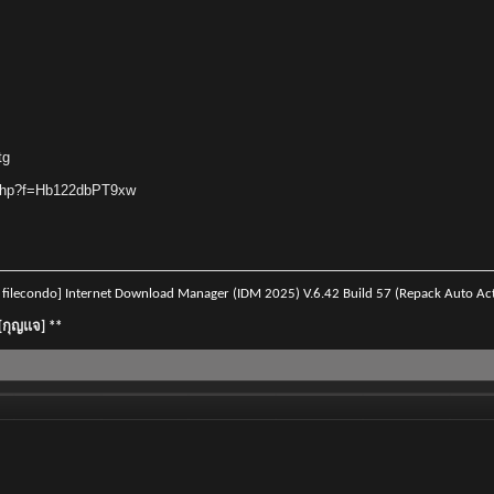
tg
l.php?f=Hb122dbPT9xw
lecondo] Internet Download Manager (IDM 2025) V.6.42 Build 57 (Repack Auto Acti
][กุญแจ] **