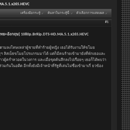
MA.5.1.x265.HEVC
เครื่องมือกระทู้
ค้นหาในกระทู้นี้
ตัวเลือกการแสดงผล
#1
ายไทย+อังกฤษ] 1080p.BrRip.DTS-HD.MA.5.1.x265.HEVC
้ย ตามลงโทษเหล่าผู้ชายที่ทำร้ายผู้หญิง เธอได้รับงานให้ขโมย
ฯ ลิสเบ็ธขโมยโปรแกรมมาได้ แต่ก็มีคนร้ายเข้ามายังที่พักเธอและ
าวผู้คร่ำหวอดในวงการ และเมื่อขุดค้นลึกลงไปเรื่อยๆ เธอก็ได้พบว่า
กันในอดีต อีกทั้งยังมีเจ้าหน้าที่รัฐที่เล่นไม่ซื่อเข้ามาเกี่ ยวข้อง