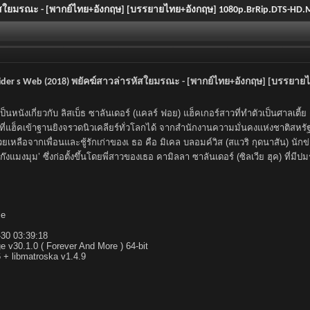
่ารหัสใยมรณะ - [พากย์ไทย+อังกฤษ] [บรรยายไทย+อังกฤษ] 1080p.BrRip.DTS-HD.
e Spider s Web (2018) พยัคฆ์สาวล่ารหัสใยมรณะ - [พากย์ไทย+อังกฤษ] [บรรย
ป็นหนังเกี่ยวกับ ลิสเบ็ธ ซาลันเดอร์ (แคลร์ ฟอย) แฮ็คเกอร์สาวที่ทำตัวเป็นศาลเตี
แฮ็คเข้าฐานยิงจรวดนิวเคลียร์ทั่วโลกได้ จากสำนักงานความมั่นคงแห่งชาติสหรัฐ
หลือจากเพื่อนและชู้รักเก่าของเ ธอ คือ มิเคล บลอมค์วิส (สแวริ กุดนาสัน) นักข่
งแมงมุม’ ซึ่งก่อตั้งขึ้นโดยพี่สาวของเธอ คามิลลา ซาลันเดอร์ (ซิลเวีย ฮุค) ที่มีปมร่วม
le
30 03:39:18
e v30.1.0 ( Forever And More ) 64-bit
.6 + libmatroska v1.4.9