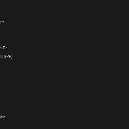
ital
Ls Rs
36 SPF)
Text