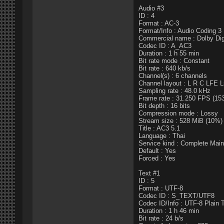
Audio #3
ID : 4
Format : AC-3
Format/Info : Audio Coding 3
Commercial name : Dolby Dig
Codec ID : A_AC3
Duration : 1 h 55 min
Bit rate mode : Constant
Bit rate : 640 kb/s
Channel(s) : 6 channels
Channel layout : L R C LFE 
Sampling rate : 48.0 kHz
Frame rate : 31.250 FPS (15
Bit depth : 16 bits
Compression mode : Lossy
Stream size : 528 MiB (10%)
Title : AC3 5.1
Language : Thai
Service kind : Complete Main
Default : Yes
Forced : Yes
Text #1
ID : 5
Format : UTF-8
Codec ID : S_TEXT/UTF8
Codec ID/Info : UTF-8 Plain 
Duration : 1 h 46 min
Bit rate : 24 b/s