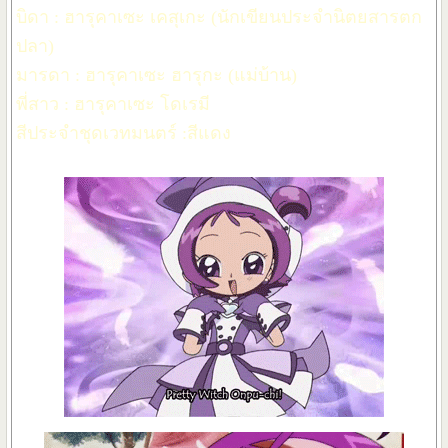
บิดา : ฮารุคาเซะ เคสุเกะ (นักเขียนประจำนิตยสารตก
ปลา)
มารดา : ฮารุคาเซะ ฮารุกะ (แม่บ้าน)
พี่สาว : ฮารุคาเซะ โดเรมี
สีประจำชุดเวทมนตร์ :สีแดง