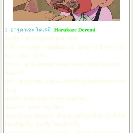
1. ฮารุคาเซะ โดเรมี
(
Harukaze Doremi
)
วันเกิด : 30 กรกฎาคม ค.ศ. 1990
ราศี : กรกฏ (ปู) / กรุ๊ปเลือด : B / อายุ : 12 ปี / สูง : 156
ซม. / หนัก : 28 กก.
รูปร่าง : สูงนิดๆผอมมากจนอายเพราะหนักน้อยกว่า
น้องสาว
บิดา : ฮารุคาเซะ เคสุเกะ (นักเขียนประจำนิตยสารตก
ปลา)
มารดา: ฮารุคาเซะ ฮารุกะ (แม่บ้าน)
น้องสาว : ฮารุคาเซะ ป๊อป
สีประจำชุดเวทมนตร์ : สีชมพู (แต่โดเรมี มักเข้าใจผิด
เรื่องสีชุดในบางครั้ง โดยเมื่อครั้ง