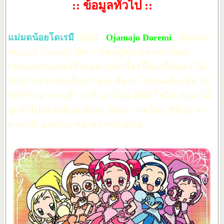
:: ข้อมูลทั่วไป ::
แม่มดน้อยโดเรมี
(ญี่ปุ่น :
Ojamajo Doremi
) (อังกฤษ :
Magical Doremi) เป็น การ์ตูนญี่ปุ่น แนวสาวน้อย
เวทมนตร์แบบออริจินอล (แต่งเรื่องขึ้นมาใหม่เอง ไม่
ได้สร้างจากหนังสือการ์ตูน) ที่ทาง โตเอแอนิเมชัน ไม่
ได้สร้างมานานถึง 15 ปี แต่งโดย อิซึมิ โทโด ต่อมาได้
ถูกนำไปสร้างเป็นอะนิเมะ มังงะ (วาดโดย ชิซึเอะ ทา
คานาชิ) และเกม หลายภาคด้วยกัน...