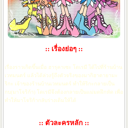
:: เรื่องย่อๆ ::
เรื่องราวเกิดขึ้นเมื่อ ฮารุคาเซะ โดเรมี ได้ไปที่ร้านบ้าน
เวทมนตร์ แล้วได้ล่วงรู้ถึงตัวจริงของมากิฮาตายามะ
ริกะ เจ้าของร้านบ้านเวทมนตร์ ทำให้ริกะกลายเป็น
กบ(มาโจริก้า) โดเรมีจึงต้องกลายเป็นแม่มดฝึกหัด เพื่อ
ทำให้มาโจริก้ากลับร่างเดิมให้ได้
:: ตัวละครหลัก ::