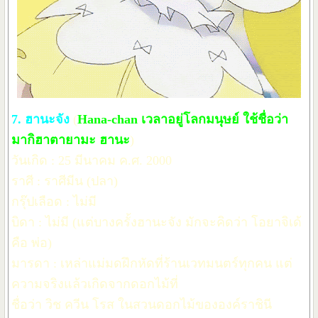
7. ฮานะจัง
(
Hana-chan เวลาอยู่โลกมนุษย์ ใช้ชื่อว่า
มากิฮาตายามะ ฮานะ
)
วันเกิด : 25 มีนาคม ค.ศ. 2000
ราศี : ราศีมีน (ปลา)
กรุ๊ปเลือด : ไม่มี
บิดา : ไม่มี (แต่บางครั้งฮานะจัง มักจะคิดว่า โอยาจิเด้
คือ พ่อ)
มารดา : เหล่าแม่มดฝึกหัดที่ร้านเวทมนตร์ทุกคน แต่
ความจริงแล้วเกิดจากดอกไม้ที่
ชื่อว่า วิช ควีน โรส ในสวนดอกไม้ขององค์ราชินี