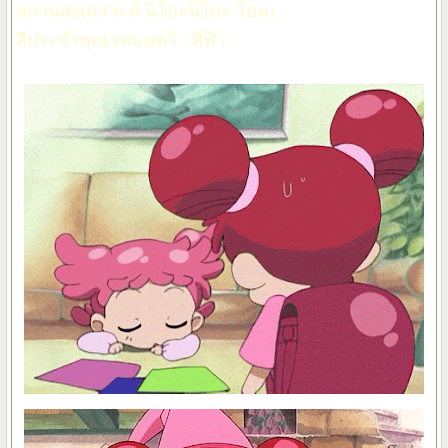
สถานสงเคราะห์ นิโกะนิโกะ โฮม)
สีประจำชุดเวทมนตร์ : สีฟ้า