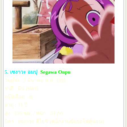
5. เซงาวะ อมปุ
(
Segawa Onpu
)
วันเกิด : 3 มีนาคม ค.ศ. 1991
ราศี : มีน (ปลา)
กรุ๊ปเลือด : B
อายุ : 11 ปี
สูง : 150 ซม. / หนัก : 34 กก.
บิดา : เซงาวะ สึโยชิ (พนักงานขับรถไฟตู้นอน)