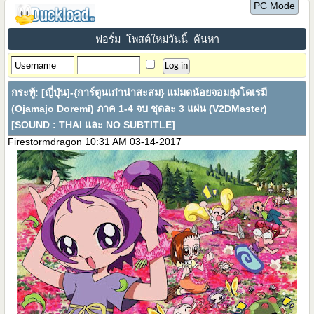
PC Mode
ฟอรั่ม
โพสต์ใหม่วันนี้
ค้นหา
กระทู้:
[ญี่ปุ่น]-{การ์ตูนเก่าน่าสะสม} แม่มดน้อยจอมยุ่งโดเรมี
(Ojamajo Doremi) ภาค 1-4 จบ ชุดละ 3 แผ่น (V2DMaster)
[SOUND : THAI และ NO SUBTITLE]
Firestormdragon
10:31 AM 03-14-2017