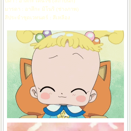
บิดา : อาสึกะ เคนโซ (สถาปนิก)
มารดา : อาสึกะ มิโนริ (ช่างภาพ)
สีประจำชุดเวทนตร์ : สีเหลือง