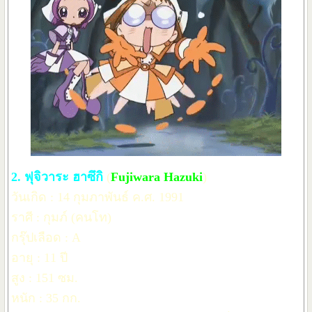
2. ฟุจิวาระ ฮาซึกิ
(
Fujiwara Hazuki
)
วันเกิด : 14 กุมภาพันธ์ ค.ศ. 1991
ราศี : กุมภ์ (คนโท)
กรุ๊ปเลือด : A
อายุ : 11 ปี
สูง : 151 ซม.
หนัก : 35 กก.