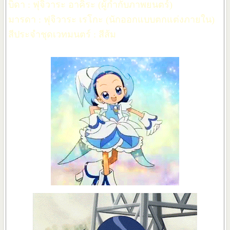
บิดา : ฟุจิวาระ อาคิระ (ผู้กำกับภาพยนตร์)
มารดา : ฟุจิวาระ เรโกะ (นักออกแบบตกแต่งภายใน)
สีประจำชุดเวทมนตร์ : สีส้ม