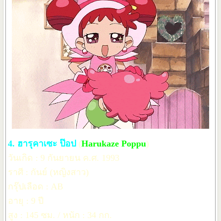
4. ฮารุคาเซะ ป๊อป
(
Harukaze Poppu
)
วันเกิด : 9 กันยายน ค.ศ. 1993
ราศี : กันย์ (หญิงสาว)
กรุ๊ปเลือด : AB
อายุ : 9 ปี
สูง : 145 ซม. / หนัก : 34 กก.