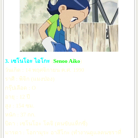
3. เซโนโอะ ไอโกะ
(
Senoo Aiko
)
วันเกิด : 14 พฤศจิกายน ค.ศ. 1990
ราศี : พิจิก (แมงป่อง)
กรุ๊ปเลือด : O
อายุ : 12 ปี
สูง : 154 ซม.
หนัก : 37 กก.
บิดา : เซโนโอะ โคจิ (คนขับแท็กซี่)
มารดา : โอกามุระ อาสึโกะ (ทำงานดูแลคนชราที่