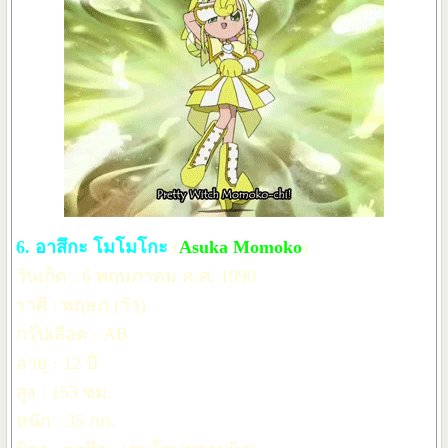
6. อาสึกะ โมโมโกะ
(
Asuka Momoko
)
วันเกิด : 6 พฤษภาคม ค.ศ. 1990
ราศี : พฤษภ (วัว)
กรุ๊ปเลือด : AB
อายุ : 12 ปี
สูง : 153 ซม.
หนัก : 35 กก.