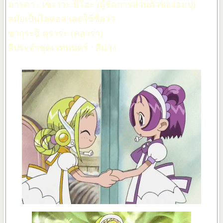
มารดา : เซงาวะ มิโฮะ (ผู้จัดการส่วนตัวของอมปุ)
สมัยเป็นไอดอล เคยใช้ชื่อว่า
ซากุระอิ คุราระ (คลารา)
สีประจำชุดเวทมนตร์ : สีม่วง