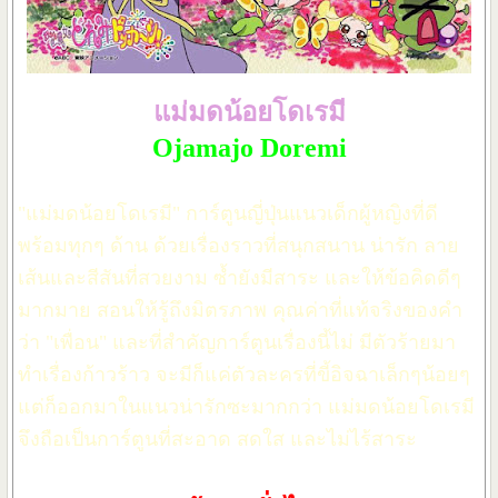
แม่มดน้อยโดเรมี
Ojamajo Doremi
"แม่มดน้อยโดเรมี" การ์ตูนญี่ปุ่นแนวเด็กผู้หญิงที่ดี
พร้อมทุกๆ ด้าน ด้วยเรื่องราวที่สนุกสนาน น่ารัก ลาย
เส้นและสีสันที่สวยงาม ซ้ำยังมีสาระ และให้ข้อคิดดีๆ
มากมาย สอนให้รู้ถึงมิตรภาพ คุณค่าที่แท้จริงของคำ
ว่า "เพื่อน" และที่สำคัญการ์ตูนเรื่องนี้ไม่ มีตัวร้ายมา
ทำเรื่องก้าวร้าว จะมีก็แค่ตัวละครที่ขี้อิจฉาเล็กๆน้อยๆ
แต่ก็ออกมาในแนวน่ารักซะมากกว่า แม่มดน้อยโดเรมี
จึงถือเป็นการ์ตูนที่สะอาด สดใส และไม่ไร้สาระ