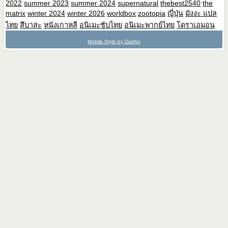
2022
summer 2023
summer 2024
supernatural
thebest2540
the
matrix
winter 2024
winter 2026
worldbox
zootopia
ญี่ปุ่น
มังงะ แปล
ไทย
สึบาสะ
หนังเกาหลี
อนิเมะซับไทย
อนิเมะพากย์ไทย
โดราเอมอน
Mobile Style by Dartho