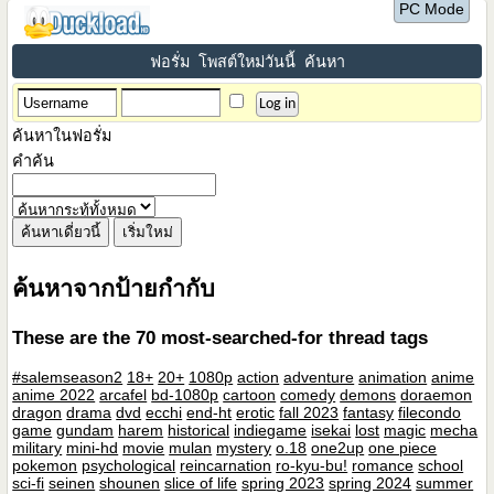
PC Mode
ฟอรั่ม
โพสต์ใหม่วันนี้
ค้นหา
ค้นหาในฟอรั่ม
คำค้น
ค้นหาจากป้ายกำกับ
These are the 70 most-searched-for thread tags
#salemseason2
18+
20+
1080p
action
adventure
animation
anime
anime 2022
arcafel
bd-1080p
cartoon
comedy
demons
doraemon
dragon
drama
dvd
ecchi
end-ht
erotic
fall 2023
fantasy
filecondo
game
gundam
harem
historical
indiegame
isekai
lost
magic
mecha
military
mini-hd
movie
mulan
mystery
o.18
one2up
one piece
pokemon
psychological
reincarnation
ro-kyu-bu!
romance
school
sci-fi
seinen
shounen
slice of life
spring 2023
spring 2024
summer