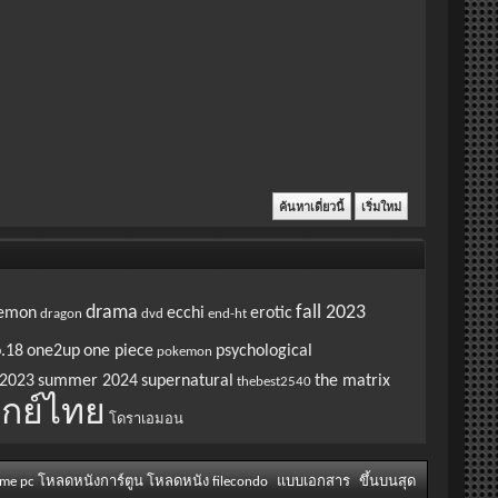
drama
fall 2023
emon
ecchi
erotic
dragon
dvd
end-ht
.18
one2up
one piece
psychological
pokemon
2023
summer 2024
supernatural
the matrix
thebest2540
กย์ไทย
โดราเอมอน
ame pc โหลดหนังการ์ตูน โหลดหนัง filecondo
แบบเอกสาร
ขึ้นบนสุด