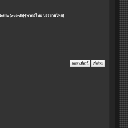
 [Netflix (web-dl)]-[พากย์ไทย บรรยายไทย]