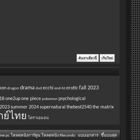
drama
fall 2023
mon
ecchi
erotic
dragon
dvd
end-ht
18
one2up
one piece
psychological
pokemon
2023
summer 2024
supernatural
thebest2540
the matrix
กย์ไทย
โดราเอมอน
ame pc โหลดหนังการ์ตูน โหลดหนัง filecondo
แบบเอกสาร
ขึ้นบนสุด