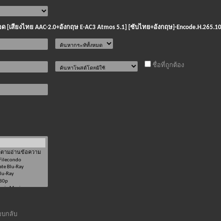
องรอด [เสียงไทย AAC-2.0+อังกฤษ E-AC3 Atmos 5.1] [ซับไทย+อังกฤษ]-Encode.H.265.10
ชื่อที่ถูกต้อง
บกลับ