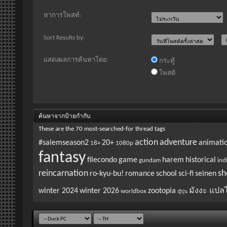
หาการโพสท์:
Sort Results by:
แสดงผลการค้นหาโดย:
กระทู้
โพสต์
ค้นหาจากป้ายกำกับ
These are the 70 most-searched-for thread tags
action
adventure
#salemseason2
20+
animati
18+
1080p
fantasy
filecondo
game
harem
historical
gundam
ind
reincarnation
sh
ro-kyu-bu!
romance
school
sci-fi
seinen
winter 2024
winter 2026
zootopia
มังงะ แปล
worldbox
ญี่ปุ่น