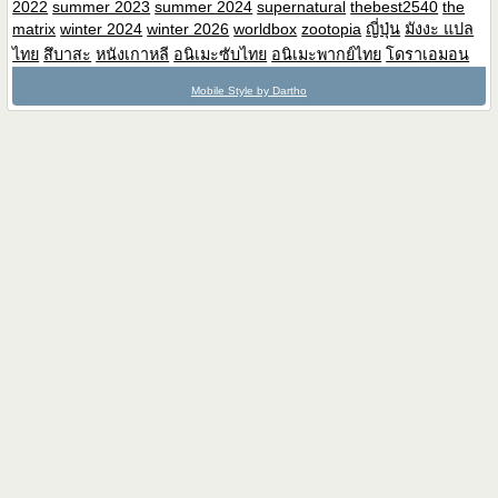
2022
summer 2023
summer 2024
supernatural
thebest2540
the
matrix
winter 2024
winter 2026
worldbox
zootopia
ญี่ปุ่น
มังงะ แปล
ไทย
สึบาสะ
หนังเกาหลี
อนิเมะซับไทย
อนิเมะพากย์ไทย
โดราเอมอน
Mobile Style by Dartho