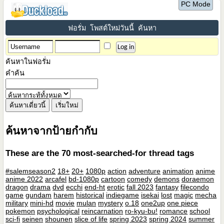
PC Mode
ฟอรั่ม
โพสต์ใหม่วันนี้
ค้นหา
ค้นหาในฟอรั่ม
คำค้น
ค้นหาจากป้ายกำกับ
These are the 70 most-searched-for thread tags
#salemseason2
18+
20+
1080p
action
adventure
animation
anime
anime 2022
arcafel
bd-1080p
cartoon
comedy
demons
doraemon
dragon
drama
dvd
ecchi
end-ht
erotic
fall 2023
fantasy
filecondo
game
gundam
harem
historical
indiegame
isekai
lost
magic
mecha
military
mini-hd
movie
mulan
mystery
o.18
one2up
one piece
pokemon
psychological
reincarnation
ro-kyu-bu!
romance
school
sci-fi
seinen
shounen
slice of life
spring 2023
spring 2024
summer