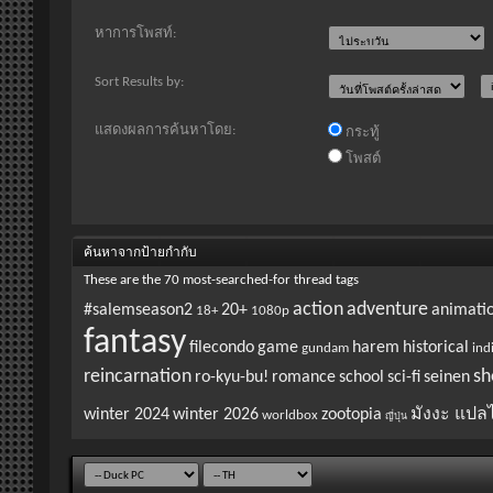
หาการโพสท์:
Sort Results by:
แสดงผลการค้นหาโดย:
กระทู้
โพสต์
ค้นหาจากป้ายกำกับ
These are the 70 most-searched-for thread tags
action
adventure
#salemseason2
20+
animati
18+
1080p
fantasy
filecondo
game
harem
historical
gundam
ind
reincarnation
sh
ro-kyu-bu!
romance
school
sci-fi
seinen
winter 2024
winter 2026
zootopia
มังงะ แปล
worldbox
ญี่ปุ่น