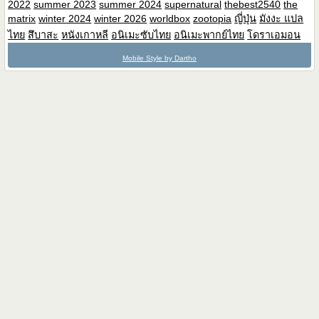
2022
summer 2023
summer 2024
supernatural
thebest2540
the
matrix
winter 2024
winter 2026
worldbox
zootopia
ญี่ปุ่น
มังงะ แปล
ไทย
สึบาสะ
หนังเกาหลี
อนิเมะซับไทย
อนิเมะพากย์ไทย
โดราเอมอน
Mobile Style by Dartho