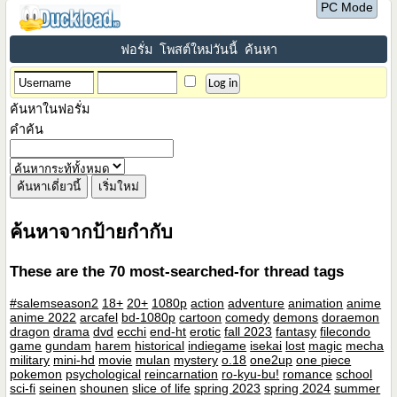
PC Mode
ฟอรั่ม
โพสต์ใหม่วันนี้
ค้นหา
ค้นหาในฟอรั่ม
คำค้น
ค้นหาจากป้ายกำกับ
These are the 70 most-searched-for thread tags
#salemseason2
18+
20+
1080p
action
adventure
animation
anime
anime 2022
arcafel
bd-1080p
cartoon
comedy
demons
doraemon
dragon
drama
dvd
ecchi
end-ht
erotic
fall 2023
fantasy
filecondo
game
gundam
harem
historical
indiegame
isekai
lost
magic
mecha
military
mini-hd
movie
mulan
mystery
o.18
one2up
one piece
pokemon
psychological
reincarnation
ro-kyu-bu!
romance
school
sci-fi
seinen
shounen
slice of life
spring 2023
spring 2024
summer