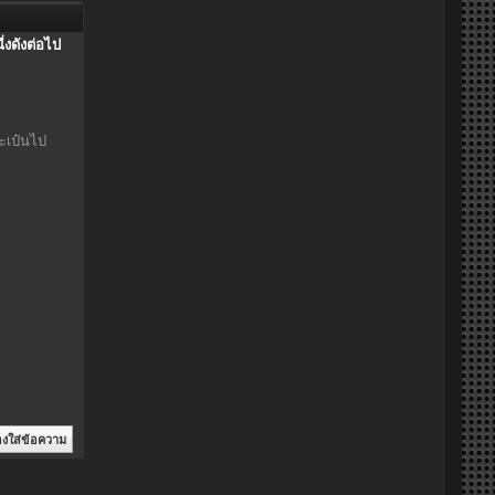
่งดังต่อไป
ะเป๋นไป