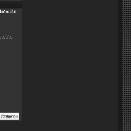
่งดังต่อไป
ะเป๋นไป