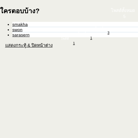
ใครตอบบ้าง?
โพสต์ทั้งหมด
5
smakha
โพสต์
swon
3
โพสต์
sarasern
1
โพสต์
1
แสดงกระทู้ & ปิดหน้าต่าง