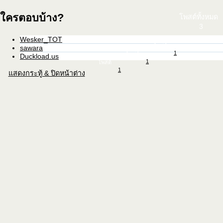
ใครตอบบ้าง?
โพสต์ทั้งหมด
3
Wesker_TOT
โพสต์
sawara
1
โพสต์
Duckload.us
1
โพสต์
1
แสดงกระทู้ & ปิดหน้าต่าง